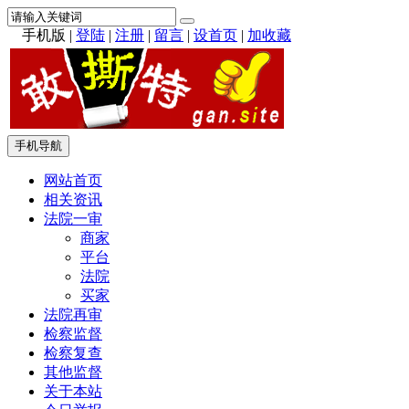
手机版
|
登陆
|
注册
|
留言
|
设首页
|
加收藏
手机导航
网站首页
相关资讯
法院一审
商家
平台
法院
买家
法院再审
检察监督
检察复查
其他监督
关于本站