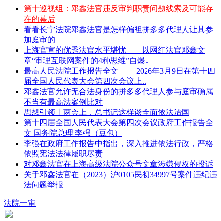
第十巡视组：邓鑫法官违反审判职责问题线索及可能存
在的幕后
看看长宁法院邓鑫法官是怎样偏袒拼多多代理人让其参
加庭审的
上海官宣的优秀法官水平堪忧——以网红法官邓鑫文
章“审理互联网案件的4种思维”自爆..
最高人民法院工作报告全文 ——2026年3月9日在第十四
届全国人民代表大会第四次会议上..
邓鑫法官允许无合法身份的拼多多代理人参与庭审确属
不当有最高法案例比对
思想引领丨两会上，总书记这样谈全面依法治国
第十四届全国人民代表大会第四次会议政府工作报告全
文 国务院总理 李强（豆包）
李强在政府工作报告中指出，深入推进依法行政，严格
依照宪法法律履职尽责
对邓鑫法官在上海高级法院公众号文章涉嫌侵权的投诉
关于邓鑫法官在（2023）沪0105民初34997号案件违纪违
法问题举报
法院一审