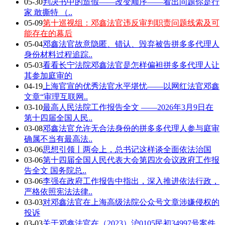
05-30
判决书中的造假——改变顺序——看出问题你是行
家 敢撕特 （..
05-09
第十巡视组：邓鑫法官违反审判职责问题线索及可
能存在的幕后
05-04
邓鑫法官故意隐匿、错认、毁弃被告拼多多代理人
身份材料过程追踪..
05-03
看看长宁法院邓鑫法官是怎样偏袒拼多多代理人让
其参加庭审的
04-19
上海官宣的优秀法官水平堪忧——以网红法官邓鑫
文章“审理互联网..
03-10
最高人民法院工作报告全文 ——2026年3月9日在
第十四届全国人民..
03-08
邓鑫法官允许无合法身份的拼多多代理人参与庭审
确属不当有最高法..
03-06
思想引领丨两会上，总书记这样谈全面依法治国
03-06
第十四届全国人民代表大会第四次会议政府工作报
告全文 国务院总..
03-06
李强在政府工作报告中指出，深入推进依法行政，
严格依照宪法法律..
03-03
对邓鑫法官在上海高级法院公众号文章涉嫌侵权的
投诉
03-03
关于邓鑫法官在（2023）沪0105民初34997号案件