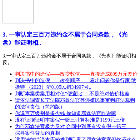
3. 一审认定三百万违约金不属于合同条款，《光
盘》能证明相..
3.一审认定三百万违约金不属于合同条款，《光盘》能证明相
反。
判决书中的造假——改变数值——直接造成899万元差价
判决书中的造假——改变顺序——看出问题你是行家 敢
撕特 （2023）沪0105民初34997号..
判断本案类案用相对值“便宜比”，不是绝对值价格差
请依法调查长宁法院邓鑫法官等涉嫌民事审判枉法裁判
的法律责任（简约版）
你说百万级别是多少钱 你知道邓鑫法官咋说嘛
没有证据证明本案假一赔三计算标准是1199元三倍
为何邓鑫法官极力反对 合同中到底有没有假一赔三——
探寻案件背后的真相
适用法律错误本应较难判断 看了邓鑫法官案例你还这么