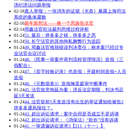
违纪违法问题举报
02-18
真人举报：一张消失的证据《光盘》暴露上海司法
系统的集体腐败
02-16
新年新想法——换一个思路告法官
02-14
邓鑫法官枉法裁判思维过程评析
01-24
51. 最后：拼多多之错，拼多多之恶
01-24
50. 长宁法官的其他徇私舞弊行为追踪
01-24
49. 邓鑫法官推脱错误判决责任：称本案已经过专
业法官会议讨论
01-24
48. 《民事一审案件审判流程管理情况》造假（三
假配合）
01-24
47. 《音字转换记录》也造假：开庭时间造假+人员
造假
01-24
46. 《元数据表3》造假掩盖庭审中断事件
01-24
45. 法官故意拖延办案：违反法定期限，判决书迟
延3天发送
01-24
44. 法官提前5天发送没有出生的举证通知给被告2
拼多多通风报信？..
01-24
43. 超出诉讼请求：案中合同是否成立不是诉请
01-24
42. 超出诉讼请求：《消保法》“欺诈”没有诉请
01-24
41. 一审遗漏诉讼请求3【211（十一）】