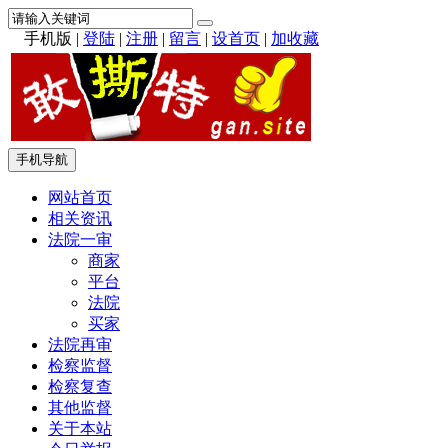
手机版
|
登陆
|
注册
|
留言
|
设首页
|
加收藏
手机导航
网站首页
相关资讯
法院一审
商家
平台
法院
买家
法院再审
检察监督
检察复查
其他监督
关于本站