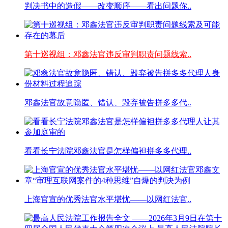
判决书中的造假——改变顺序——看出问题你..
第十巡视组：邓鑫法官违反审判职责问题线索..
邓鑫法官故意隐匿、错认、毁弃被告拼多多代..
看看长宁法院邓鑫法官是怎样偏袒拼多多代理..
上海官宣的优秀法官水平堪忧——以网红法官..