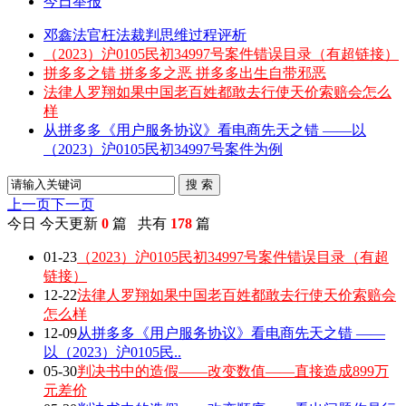
今日举报
邓鑫法官枉法裁判思维过程评析
（2023）沪0105民初34997号案件错误目录（有超链接）
拼多多之错 拼多多之恶 拼多多出生自带邪恶
法律人罗翔如果中国老百姓都敢去行使天价索赔会怎么
样
从拼多多《用户服务协议》看电商先天之错 ——以
（2023）沪0105民初34997号案件为例
搜 索
上一页
下一页
今日
今天更新
0
篇 共有
178
篇
01-23
（2023）沪0105民初34997号案件错误目录（有超
链接）
12-22
法律人罗翔如果中国老百姓都敢去行使天价索赔会
怎么样
12-09
从拼多多《用户服务协议》看电商先天之错 ——
以（2023）沪0105民..
05-30
判决书中的造假——改变数值——直接造成899万
元差价