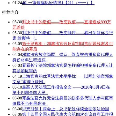
01-24
40. 一审遗漏诉讼请求1【211（十一）】
推荐内容
05-30
判决书中的造假——改变数值——直接造成899万
元差价
05-30
判决书中的造假——改变顺序——看出问题你是行
家 敢撕特 （..
05-09
第十巡视组：邓鑫法官违反审判职责问题线索及可
能存在的幕后
05-04
邓鑫法官故意隐匿、错认、毁弃被告拼多多代理人
身份材料过程追踪..
05-03
看看长宁法院邓鑫法官是怎样偏袒拼多多代理人让
其参加庭审的
04-19
上海官宣的优秀法官水平堪忧——以网红法官邓鑫
文章“审理互联网..
03-10
最高人民法院工作报告全文 ——2026年3月9日在
第十四届全国人民..
03-08
邓鑫法官允许无合法身份的拼多多代理人参与庭审
确属不当有最高法..
03-06
思想引领丨两会上，总书记这样谈全面依法治国
03-06
第十四届全国人民代表大会第四次会议政府工作报