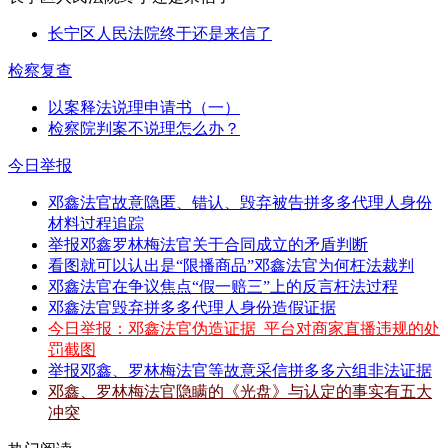
长宁区人民法院终于还是来信了
检察复查
以案释法说理申请书（一）
检察院判案不说理怎么办？
今日举报
邓鑫法官故意隐匿、错认、毁弃被告拼多多代理人身份
材料过程追踪
举报邓鑫罗林梅法官关于合同成立的矛盾判断
看图就可以认出是“限播商品”邓鑫法官为何枉法裁判
邓鑫法官在争议焦点“假一赔三”上的反言枉法过程
邓鑫法官毁弃拼多多代理人身份造假证据
今日举报：邓鑫法官伪造证据_平台对商家直播违规的处
罚截图
举报邓鑫、罗林梅法官等故意采信拼多多六组非法证据
邓鑫、罗林梅法官隐瞒的《光盘》与认定的事实有五大
冲突