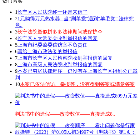
热门阅读
1
长宁区人民法院终于还是来信了
2
1元购得万元热水器 _当“刷单党”遇到“羊毛党” 法律究
竟..
3
长宁法院疑似拼多多法律顾问或保护伞
4
长宁区人大常委会收到举报信的回复
5
上海市纪委监委信访室不负责任
6
写给上海市政法委的举报信
7
上海市长宁区人民检察院收到举报信的回复
8
上海市高级人民法院收到举报信的回复
9
本案已穷尽法律程序，仍没有在上海长宁区得到公正裁
判
10
本案已依法信访、举报等，没有得到答案或满意答案
判决书中的造假——改变数值——直接造成8..