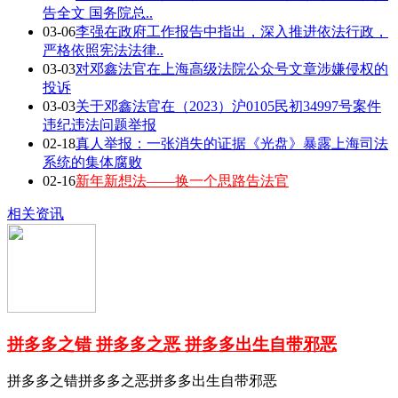
告全文 国务院总..
03-06
李强在政府工作报告中指出，深入推进依法行政，
严格依照宪法法律..
03-03
对邓鑫法官在上海高级法院公众号文章涉嫌侵权的
投诉
03-03
关于邓鑫法官在（2023）沪0105民初34997号案件
违纪违法问题举报
02-18
真人举报：一张消失的证据《光盘》暴露上海司法
系统的集体腐败
02-16
新年新想法——换一个思路告法官
相关资讯
拼多多之错 拼多多之恶 拼多多出生自带邪恶
拼多多之错拼多多之恶拼多多出生自带邪恶