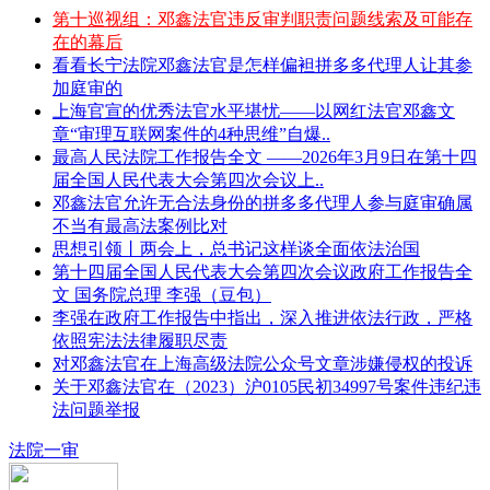
第十巡视组：邓鑫法官违反审判职责问题线索及可能存
在的幕后
看看长宁法院邓鑫法官是怎样偏袒拼多多代理人让其参
加庭审的
上海官宣的优秀法官水平堪忧——以网红法官邓鑫文
章“审理互联网案件的4种思维”自爆..
最高人民法院工作报告全文 ——2026年3月9日在第十四
届全国人民代表大会第四次会议上..
邓鑫法官允许无合法身份的拼多多代理人参与庭审确属
不当有最高法案例比对
思想引领丨两会上，总书记这样谈全面依法治国
第十四届全国人民代表大会第四次会议政府工作报告全
文 国务院总理 李强（豆包）
李强在政府工作报告中指出，深入推进依法行政，严格
依照宪法法律履职尽责
对邓鑫法官在上海高级法院公众号文章涉嫌侵权的投诉
关于邓鑫法官在（2023）沪0105民初34997号案件违纪违
法问题举报
法院一审