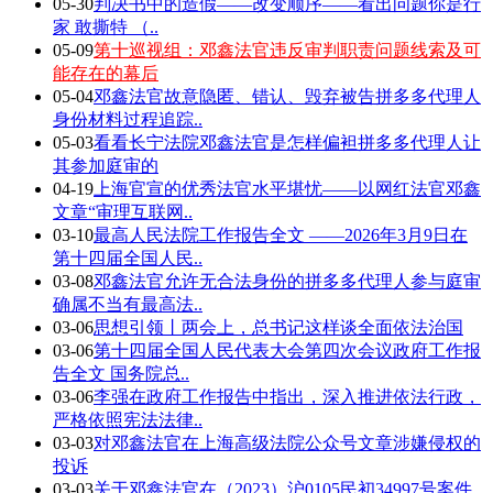
05-30
判决书中的造假——改变顺序——看出问题你是行
家 敢撕特 （..
05-09
第十巡视组：邓鑫法官违反审判职责问题线索及可
能存在的幕后
05-04
邓鑫法官故意隐匿、错认、毁弃被告拼多多代理人
身份材料过程追踪..
05-03
看看长宁法院邓鑫法官是怎样偏袒拼多多代理人让
其参加庭审的
04-19
上海官宣的优秀法官水平堪忧——以网红法官邓鑫
文章“审理互联网..
03-10
最高人民法院工作报告全文 ——2026年3月9日在
第十四届全国人民..
03-08
邓鑫法官允许无合法身份的拼多多代理人参与庭审
确属不当有最高法..
03-06
思想引领丨两会上，总书记这样谈全面依法治国
03-06
第十四届全国人民代表大会第四次会议政府工作报
告全文 国务院总..
03-06
李强在政府工作报告中指出，深入推进依法行政，
严格依照宪法法律..
03-03
对邓鑫法官在上海高级法院公众号文章涉嫌侵权的
投诉
03-03
关于邓鑫法官在（2023）沪0105民初34997号案件