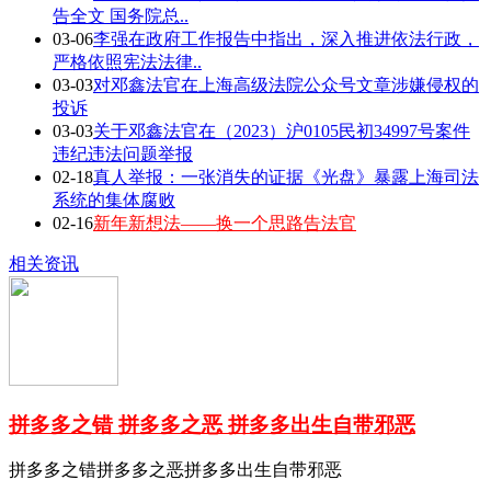
告全文 国务院总..
03-06
李强在政府工作报告中指出，深入推进依法行政，
严格依照宪法法律..
03-03
对邓鑫法官在上海高级法院公众号文章涉嫌侵权的
投诉
03-03
关于邓鑫法官在（2023）沪0105民初34997号案件
违纪违法问题举报
02-18
真人举报：一张消失的证据《光盘》暴露上海司法
系统的集体腐败
02-16
新年新想法——换一个思路告法官
相关资讯
拼多多之错 拼多多之恶 拼多多出生自带邪恶
拼多多之错拼多多之恶拼多多出生自带邪恶