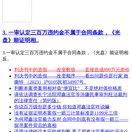
3. 一审认定三百万违约金不属于合同条款，《光
盘》能证明相..
3.一审认定三百万违约金不属于合同条款，《光盘》能证明相
反。
判决书中的造假——改变数值——直接造成899万元差价
判决书中的造假——改变顺序——看出问题你是行家 敢
撕特 （2023）沪0105民初34997号..
判断本案类案用相对值“便宜比”，不是绝对值价格差
请依法调查长宁法院邓鑫法官等涉嫌民事审判枉法裁判
的法律责任（简约版）
你说百万级别是多少钱 你知道邓鑫法官咋说嘛
没有证据证明本案假一赔三计算标准是1199元三倍
为何邓鑫法官极力反对 合同中到底有没有假一赔三——
探寻案件背后的真相
适用法律错误本应较难判断 看了邓鑫法官案例你还这么