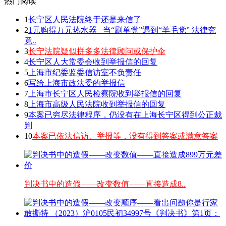
热门阅读
1
长宁区人民法院终于还是来信了
2
1元购得万元热水器 _当“刷单党”遇到“羊毛党” 法律究
竟..
3
长宁法院疑似拼多多法律顾问或保护伞
4
长宁区人大常委会收到举报信的回复
5
上海市纪委监委信访室不负责任
6
写给上海市政法委的举报信
7
上海市长宁区人民检察院收到举报信的回复
8
上海市高级人民法院收到举报信的回复
9
本案已穷尽法律程序，仍没有在上海长宁区得到公正裁
判
10
本案已依法信访、举报等，没有得到答案或满意答案
判决书中的造假——改变数值——直接造成8..