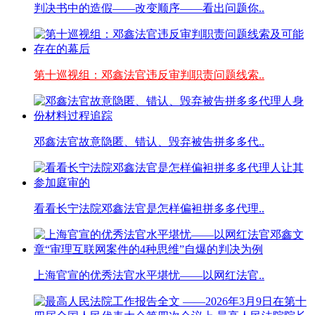
判决书中的造假——改变顺序——看出问题你..
第十巡视组：邓鑫法官违反审判职责问题线索..
邓鑫法官故意隐匿、错认、毁弃被告拼多多代..
看看长宁法院邓鑫法官是怎样偏袒拼多多代理..
上海官宣的优秀法官水平堪忧——以网红法官..