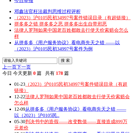
今日举报
邓鑫法官枉法裁判思维过程评析
（2023）沪0105民初34997号案件错误目录（有超链接）
拼多多之错 拼多多之恶 拼多多出生自带邪恶
法律人罗翔如果中国老百姓都敢去行使天价索赔会怎么
样
从拼多多《用户服务协议》看电商先天之错 ——以
（2023）沪0105民初34997号案件为例
搜 索
上一页
下一页
今日
今天更新
0
篇 共有
178
篇
01-23
（2023）沪0105民初34997号案件错误目录（有超
链接）
12-22
法律人罗翔如果中国老百姓都敢去行使天价索赔会
怎么样
12-09
从拼多多《用户服务协议》看电商先天之错 ——
以（2023）沪0105民..
05-30
判决书中的造假——改变数值——直接造成899万
元差价