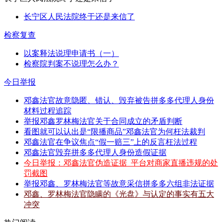
长宁区人民法院终于还是来信了
检察复查
以案释法说理申请书（一）
检察院判案不说理怎么办？
今日举报
邓鑫法官故意隐匿、错认、毁弃被告拼多多代理人身份
材料过程追踪
举报邓鑫罗林梅法官关于合同成立的矛盾判断
看图就可以认出是“限播商品”邓鑫法官为何枉法裁判
邓鑫法官在争议焦点“假一赔三”上的反言枉法过程
邓鑫法官毁弃拼多多代理人身份造假证据
今日举报：邓鑫法官伪造证据_平台对商家直播违规的处
罚截图
举报邓鑫、罗林梅法官等故意采信拼多多六组非法证据
邓鑫、罗林梅法官隐瞒的《光盘》与认定的事实有五大
冲突