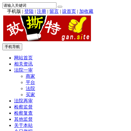
手机版
|
登陆
|
注册
|
留言
|
设首页
|
加收藏
手机导航
网站首页
相关资讯
法院一审
商家
平台
法院
买家
法院再审
检察监督
检察复查
其他监督
关于本站