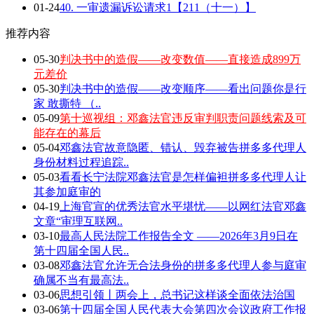
01-24
40. 一审遗漏诉讼请求1【211（十一）】
推荐内容
05-30
判决书中的造假——改变数值——直接造成899万
元差价
05-30
判决书中的造假——改变顺序——看出问题你是行
家 敢撕特 （..
05-09
第十巡视组：邓鑫法官违反审判职责问题线索及可
能存在的幕后
05-04
邓鑫法官故意隐匿、错认、毁弃被告拼多多代理人
身份材料过程追踪..
05-03
看看长宁法院邓鑫法官是怎样偏袒拼多多代理人让
其参加庭审的
04-19
上海官宣的优秀法官水平堪忧——以网红法官邓鑫
文章“审理互联网..
03-10
最高人民法院工作报告全文 ——2026年3月9日在
第十四届全国人民..
03-08
邓鑫法官允许无合法身份的拼多多代理人参与庭审
确属不当有最高法..
03-06
思想引领丨两会上，总书记这样谈全面依法治国
03-06
第十四届全国人民代表大会第四次会议政府工作报