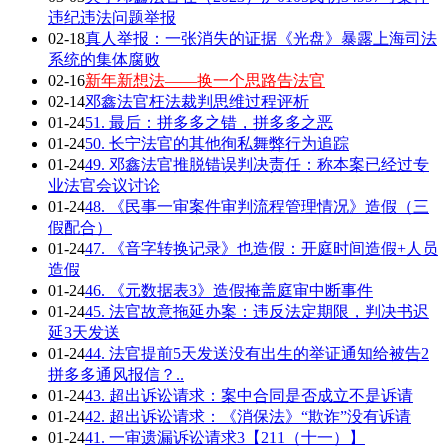
违纪违法问题举报
02-18
真人举报：一张消失的证据《光盘》暴露上海司法
系统的集体腐败
02-16
新年新想法——换一个思路告法官
02-14
邓鑫法官枉法裁判思维过程评析
01-24
51. 最后：拼多多之错，拼多多之恶
01-24
50. 长宁法官的其他徇私舞弊行为追踪
01-24
49. 邓鑫法官推脱错误判决责任：称本案已经过专
业法官会议讨论
01-24
48. 《民事一审案件审判流程管理情况》造假（三
假配合）
01-24
47. 《音字转换记录》也造假：开庭时间造假+人员
造假
01-24
46. 《元数据表3》造假掩盖庭审中断事件
01-24
45. 法官故意拖延办案：违反法定期限，判决书迟
延3天发送
01-24
44. 法官提前5天发送没有出生的举证通知给被告2
拼多多通风报信？..
01-24
43. 超出诉讼请求：案中合同是否成立不是诉请
01-24
42. 超出诉讼请求：《消保法》“欺诈”没有诉请
01-24
41. 一审遗漏诉讼请求3【211（十一）】