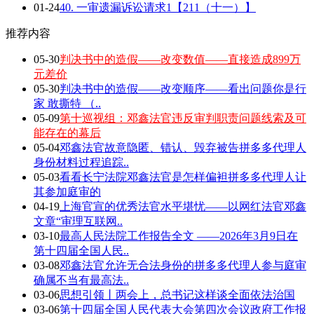
01-24
40. 一审遗漏诉讼请求1【211（十一）】
推荐内容
05-30
判决书中的造假——改变数值——直接造成899万
元差价
05-30
判决书中的造假——改变顺序——看出问题你是行
家 敢撕特 （..
05-09
第十巡视组：邓鑫法官违反审判职责问题线索及可
能存在的幕后
05-04
邓鑫法官故意隐匿、错认、毁弃被告拼多多代理人
身份材料过程追踪..
05-03
看看长宁法院邓鑫法官是怎样偏袒拼多多代理人让
其参加庭审的
04-19
上海官宣的优秀法官水平堪忧——以网红法官邓鑫
文章“审理互联网..
03-10
最高人民法院工作报告全文 ——2026年3月9日在
第十四届全国人民..
03-08
邓鑫法官允许无合法身份的拼多多代理人参与庭审
确属不当有最高法..
03-06
思想引领丨两会上，总书记这样谈全面依法治国
03-06
第十四届全国人民代表大会第四次会议政府工作报