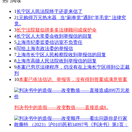
热门阅读
1
长宁区人民法院终于还是来信了
2
1元购得万元热水器 _当“刷单党”遇到“羊毛党” 法律究
竟..
3
长宁法院疑似拼多多法律顾问或保护伞
4
长宁区人大常委会收到举报信的回复
5
上海市纪委监委信访室不负责任
6
写给上海市政法委的举报信
7
上海市长宁区人民检察院收到举报信的回复
8
上海市高级人民法院收到举报信的回复
9
本案已穷尽法律程序，仍没有在上海长宁区得到公正裁
判
10
本案已依法信访、举报等，没有得到答案或满意答案
判决书中的造假——改变数值——直接造成8..