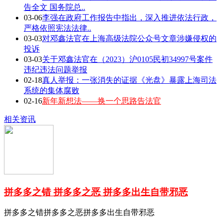
告全文 国务院总..
03-06
李强在政府工作报告中指出，深入推进依法行政，
严格依照宪法法律..
03-03
对邓鑫法官在上海高级法院公众号文章涉嫌侵权的
投诉
03-03
关于邓鑫法官在（2023）沪0105民初34997号案件
违纪违法问题举报
02-18
真人举报：一张消失的证据《光盘》暴露上海司法
系统的集体腐败
02-16
新年新想法——换一个思路告法官
相关资讯
拼多多之错 拼多多之恶 拼多多出生自带邪恶
拼多多之错拼多多之恶拼多多出生自带邪恶