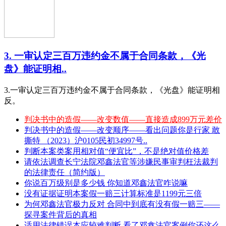
3. 一审认定三百万违约金不属于合同条款，《光
盘》能证明相..
3.一审认定三百万违约金不属于合同条款，《光盘》能证明相
反。
判决书中的造假——改变数值——直接造成899万元差价
判决书中的造假——改变顺序——看出问题你是行家 敢
撕特 （2023）沪0105民初34997号..
判断本案类案用相对值“便宜比”，不是绝对值价格差
请依法调查长宁法院邓鑫法官等涉嫌民事审判枉法裁判
的法律责任（简约版）
你说百万级别是多少钱 你知道邓鑫法官咋说嘛
没有证据证明本案假一赔三计算标准是1199元三倍
为何邓鑫法官极力反对 合同中到底有没有假一赔三——
探寻案件背后的真相
适用法律错误本应较难判断 看了邓鑫法官案例你还这么