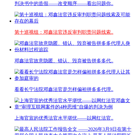
判决书中的造假——改变顺序——看出问题你..
第十巡视组：邓鑫法官违反审判职责问题线索..
邓鑫法官故意隐匿、错认、毁弃被告拼多多代..
看看长宁法院邓鑫法官是怎样偏袒拼多多代理..
上海官宣的优秀法官水平堪忧——以网红法官..