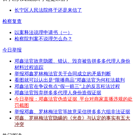
长宁区人民法院终于还是来信了
检察复查
以案释法说理申请书（一）
检察院判案不说理怎么办？
今日举报
邓鑫法官故意隐匿、错认、毁弃被告拼多多代理人身份
材料过程追踪
举报邓鑫罗林梅法官关于合同成立的矛盾判断
看图就可以认出是“限播商品”邓鑫法官为何枉法裁判
邓鑫法官在争议焦点“假一赔三”上的反言枉法过程
邓鑫法官毁弃拼多多代理人身份造假证据
今日举报：邓鑫法官伪造证据_平台对商家直播违规的处
罚截图
举报邓鑫、罗林梅法官等故意采信拼多多六组非法证据
邓鑫、罗林梅法官隐瞒的《光盘》与认定的事实有五大
冲突