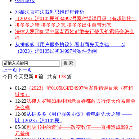
今日举报
邓鑫法官枉法裁判思维过程评析
（2023）沪0105民初34997号案件错误目录（有超链接）
拼多多之错 拼多多之恶 拼多多出生自带邪恶
法律人罗翔如果中国老百姓都敢去行使天价索赔会怎么
样
从拼多多《用户服务协议》看电商先天之错 ——以
（2023）沪0105民初34997号案件为例
搜 索
上一页
下一页
今日
今天更新
0
篇 共有
178
篇
01-23
（2023）沪0105民初34997号案件错误目录（有超
链接）
12-22
法律人罗翔如果中国老百姓都敢去行使天价索赔会
怎么样
12-09
从拼多多《用户服务协议》看电商先天之错 ——
以（2023）沪0105民..
05-30
判决书中的造假——改变数值——直接造成899万
元差价