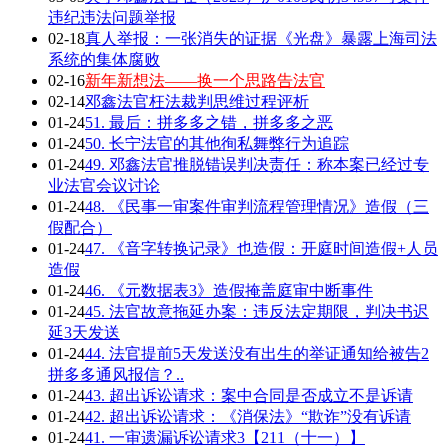
违纪违法问题举报
02-18
真人举报：一张消失的证据《光盘》暴露上海司法
系统的集体腐败
02-16
新年新想法——换一个思路告法官
02-14
邓鑫法官枉法裁判思维过程评析
01-24
51. 最后：拼多多之错，拼多多之恶
01-24
50. 长宁法官的其他徇私舞弊行为追踪
01-24
49. 邓鑫法官推脱错误判决责任：称本案已经过专
业法官会议讨论
01-24
48. 《民事一审案件审判流程管理情况》造假（三
假配合）
01-24
47. 《音字转换记录》也造假：开庭时间造假+人员
造假
01-24
46. 《元数据表3》造假掩盖庭审中断事件
01-24
45. 法官故意拖延办案：违反法定期限，判决书迟
延3天发送
01-24
44. 法官提前5天发送没有出生的举证通知给被告2
拼多多通风报信？..
01-24
43. 超出诉讼请求：案中合同是否成立不是诉请
01-24
42. 超出诉讼请求：《消保法》“欺诈”没有诉请
01-24
41. 一审遗漏诉讼请求3【211（十一）】