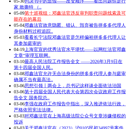
05-30
判决书中的造假——改变顺序——看出问题你是行
家 敢撕特 （..
05-09
第十巡视组：邓鑫法官违反审判职责问题线索及可
能存在的幕后
05-04
邓鑫法官故意隐匿、错认、毁弃被告拼多多代理人
身份材料过程追踪..
05-03
看看长宁法院邓鑫法官是怎样偏袒拼多多代理人让
其参加庭审的
04-19
上海官宣的优秀法官水平堪忧——以网红法官邓鑫
文章“审理互联网..
03-10
最高人民法院工作报告全文 ——2026年3月9日在
第十四届全国人民..
03-08
邓鑫法官允许无合法身份的拼多多代理人参与庭审
确属不当有最高法..
03-06
思想引领丨两会上，总书记这样谈全面依法治国
03-06
第十四届全国人民代表大会第四次会议政府工作报
告全文 国务院总..
03-06
李强在政府工作报告中指出，深入推进依法行政，
严格依照宪法法律..
03-03
对邓鑫法官在上海高级法院公众号文章涉嫌侵权的
投诉
03-03
关于邓鑫法官在（2023）沪0105民初34997号案件