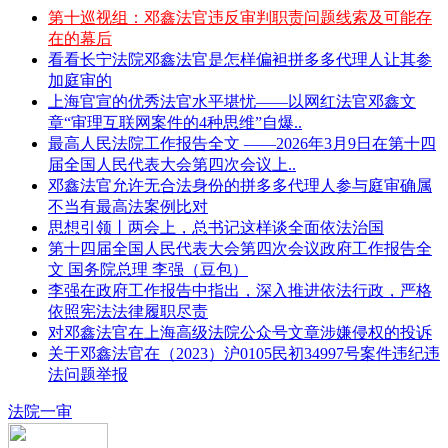
第十巡视组：邓鑫法官违反审判职责问题线索及可能存
在的幕后
看看长宁法院邓鑫法官是怎样偏袒拼多多代理人让其参
加庭审的
上海官宣的优秀法官水平堪忧——以网红法官邓鑫文
章“审理互联网案件的4种思维”自爆..
最高人民法院工作报告全文 ——2026年3月9日在第十四
届全国人民代表大会第四次会议上..
邓鑫法官允许无合法身份的拼多多代理人参与庭审确属
不当有最高法案例比对
思想引领丨两会上，总书记这样谈全面依法治国
第十四届全国人民代表大会第四次会议政府工作报告全
文 国务院总理 李强（豆包）
李强在政府工作报告中指出，深入推进依法行政，严格
依照宪法法律履职尽责
对邓鑫法官在上海高级法院公众号文章涉嫌侵权的投诉
关于邓鑫法官在（2023）沪0105民初34997号案件违纪违
法问题举报
法院一审