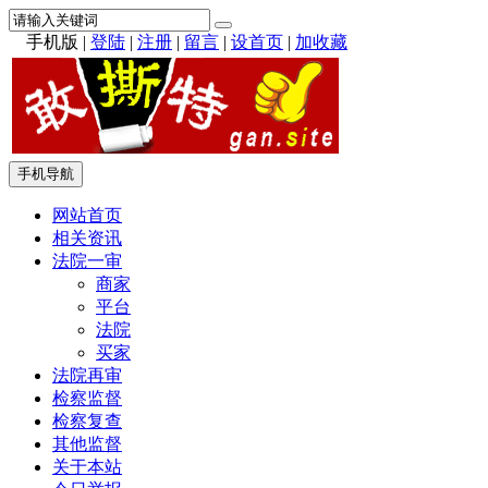
手机版
|
登陆
|
注册
|
留言
|
设首页
|
加收藏
手机导航
网站首页
相关资讯
法院一审
商家
平台
法院
买家
法院再审
检察监督
检察复查
其他监督
关于本站