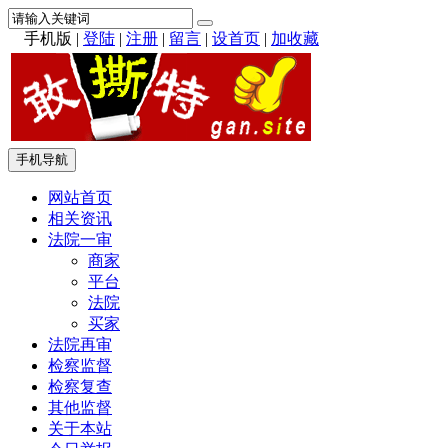
手机版
|
登陆
|
注册
|
留言
|
设首页
|
加收藏
手机导航
网站首页
相关资讯
法院一审
商家
平台
法院
买家
法院再审
检察监督
检察复查
其他监督
关于本站