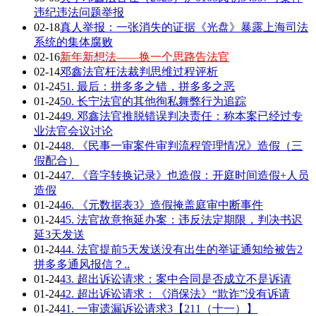
违纪违法问题举报
02-18
真人举报：一张消失的证据《光盘》暴露上海司法
系统的集体腐败
02-16
新年新想法——换一个思路告法官
02-14
邓鑫法官枉法裁判思维过程评析
01-24
51. 最后：拼多多之错，拼多多之恶
01-24
50. 长宁法官的其他徇私舞弊行为追踪
01-24
49. 邓鑫法官推脱错误判决责任：称本案已经过专
业法官会议讨论
01-24
48. 《民事一审案件审判流程管理情况》造假（三
假配合）
01-24
47. 《音字转换记录》也造假：开庭时间造假+人员
造假
01-24
46. 《元数据表3》造假掩盖庭审中断事件
01-24
45. 法官故意拖延办案：违反法定期限，判决书迟
延3天发送
01-24
44. 法官提前5天发送没有出生的举证通知给被告2
拼多多通风报信？..
01-24
43. 超出诉讼请求：案中合同是否成立不是诉请
01-24
42. 超出诉讼请求：《消保法》“欺诈”没有诉请
01-24
41. 一审遗漏诉讼请求3【211（十一）】