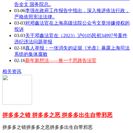
告全文 国务院总..
03-06
李强在政府工作报告中指出，深入推进依法行政，
严格依照宪法法律..
03-03
对邓鑫法官在上海高级法院公众号文章涉嫌侵权的
投诉
03-03
关于邓鑫法官在（2023）沪0105民初34997号案件
违纪违法问题举报
02-18
真人举报：一张消失的证据《光盘》暴露上海司法
系统的集体腐败
02-16
新年新想法——换一个思路告法官
相关资讯
拼多多之错 拼多多之恶 拼多多出生自带邪恶
拼多多之错拼多多之恶拼多多出生自带邪恶