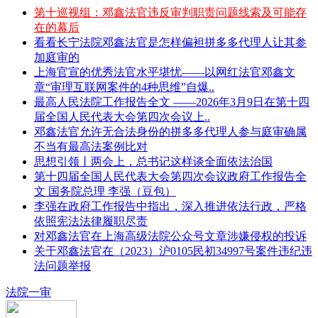
第十巡视组：邓鑫法官违反审判职责问题线索及可能存
在的幕后
看看长宁法院邓鑫法官是怎样偏袒拼多多代理人让其参
加庭审的
上海官宣的优秀法官水平堪忧——以网红法官邓鑫文
章“审理互联网案件的4种思维”自爆..
最高人民法院工作报告全文 ——2026年3月9日在第十四
届全国人民代表大会第四次会议上..
邓鑫法官允许无合法身份的拼多多代理人参与庭审确属
不当有最高法案例比对
思想引领丨两会上，总书记这样谈全面依法治国
第十四届全国人民代表大会第四次会议政府工作报告全
文 国务院总理 李强（豆包）
李强在政府工作报告中指出，深入推进依法行政，严格
依照宪法法律履职尽责
对邓鑫法官在上海高级法院公众号文章涉嫌侵权的投诉
关于邓鑫法官在（2023）沪0105民初34997号案件违纪违
法问题举报
法院一审