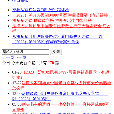
今日举报
邓鑫法官枉法裁判思维过程评析
（2023）沪0105民初34997号案件错误目录（有超链接）
拼多多之错 拼多多之恶 拼多多出生自带邪恶
法律人罗翔如果中国老百姓都敢去行使天价索赔会怎么
样
从拼多多《用户服务协议》看电商先天之错 ——以
（2023）沪0105民初34997号案件为例
搜 索
上一页
下一页
今日
今天更新
0
篇 共有
178
篇
01-23
（2023）沪0105民初34997号案件错误目录（有超
链接）
12-22
法律人罗翔如果中国老百姓都敢去行使天价索赔会
怎么样
12-09
从拼多多《用户服务协议》看电商先天之错 ——
以（2023）沪0105民..
05-30
判决书中的造假——改变数值——直接造成899万
元差价