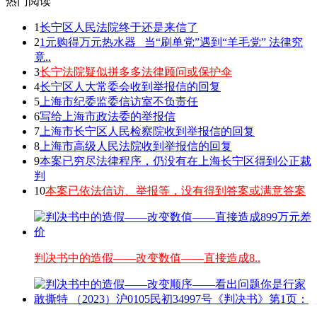
热门阅读
1
长宁区人民法院终于还是来信了
2
1元购得万元热水器 _当“刷单党”遇到“羊毛党” 法律究
竟..
3
长宁法院疑似拼多多法律顾问或保护伞
4
长宁区人大常委会收到举报信的回复
5
上海市纪委监委信访室不负责任
6
写给上海市政法委的举报信
7
上海市长宁区人民检察院收到举报信的回复
8
上海市高级人民法院收到举报信的回复
9
本案已穷尽法律程序，仍没有在上海长宁区得到公正裁
判
10
本案已依法信访、举报等，没有得到答案或满意答案
判决书中的造假——改变数值——直接造成8..