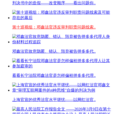
判决书中的造假——改变顺序——看出问题你..
第十巡视组：邓鑫法官违反审判职责问题线索..
邓鑫法官故意隐匿、错认、毁弃被告拼多多代..
看看长宁法院邓鑫法官是怎样偏袒拼多多代理..
上海官宣的优秀法官水平堪忧——以网红法官..