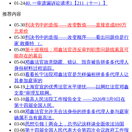
01-24
40. 一审遗漏诉讼请求1【211（十一）】
推荐内容
05-30
判决书中的造假——改变数值——直接造成899万
元差价
05-30
判决书中的造假——改变顺序——看出问题你是行
家 敢撕特 （..
05-09
第十巡视组：邓鑫法官违反审判职责问题线索及可
能存在的幕后
05-04
邓鑫法官故意隐匿、错认、毁弃被告拼多多代理人
身份材料过程追踪..
05-03
看看长宁法院邓鑫法官是怎样偏袒拼多多代理人让
其参加庭审的
04-19
上海官宣的优秀法官水平堪忧——以网红法官邓鑫
文章“审理互联网..
03-10
最高人民法院工作报告全文 ——2026年3月9日在
第十四届全国人民..
03-08
邓鑫法官允许无合法身份的拼多多代理人参与庭审
确属不当有最高法..
03-06
思想引领丨两会上，总书记这样谈全面依法治国
03-06
第十四届全国人民代表大会第四次会议政府工作报