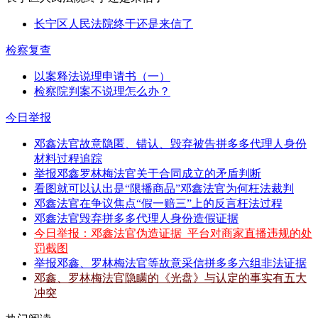
长宁区人民法院终于还是来信了
检察复查
以案释法说理申请书（一）
检察院判案不说理怎么办？
今日举报
邓鑫法官故意隐匿、错认、毁弃被告拼多多代理人身份
材料过程追踪
举报邓鑫罗林梅法官关于合同成立的矛盾判断
看图就可以认出是“限播商品”邓鑫法官为何枉法裁判
邓鑫法官在争议焦点“假一赔三”上的反言枉法过程
邓鑫法官毁弃拼多多代理人身份造假证据
今日举报：邓鑫法官伪造证据_平台对商家直播违规的处
罚截图
举报邓鑫、罗林梅法官等故意采信拼多多六组非法证据
邓鑫、罗林梅法官隐瞒的《光盘》与认定的事实有五大
冲突