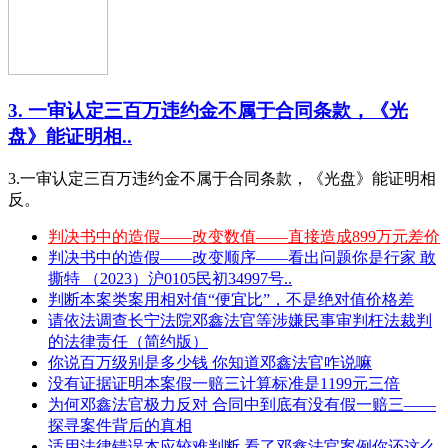
3. 一审认定三百万违约金不属于合同条款，《光
盘》能证明相..
3.一审认定三百万违约金不属于合同条款，《光盘》能证明相
反。
判决书中的造假——改变数值——直接造成899万元差价
判决书中的造假——改变顺序——看出问题你是行家 敢
撕特 （2023）沪0105民初34997号..
判断本案类案用相对值“便宜比”，不是绝对值价格差
请依法调查长宁法院邓鑫法官等涉嫌民事审判枉法裁判
的法律责任（简约版）
你说百万级别是多少钱 你知道邓鑫法官咋说嘛
没有证据证明本案假一赔三计算标准是1199元三倍
为何邓鑫法官极力反对 合同中到底有没有假一赔三——
探寻案件背后的真相
适用法律错误本应较难判断 看了邓鑫法官案例你还这么