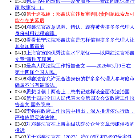
05-30
判决书中的造假——改变顺序——看出问题你是行
家 敢撕特 （..
05-09
第十巡视组：邓鑫法官违反审判职责问题线索及可
能存在的幕后
05-04
邓鑫法官故意隐匿、错认、毁弃被告拼多多代理人
身份材料过程追踪..
05-03
看看长宁法院邓鑫法官是怎样偏袒拼多多代理人让
其参加庭审的
04-19
上海官宣的优秀法官水平堪忧——以网红法官邓鑫
文章“审理互联网..
03-10
最高人民法院工作报告全文 ——2026年3月9日在
第十四届全国人民..
03-08
邓鑫法官允许无合法身份的拼多多代理人参与庭审
确属不当有最高法..
03-06
思想引领丨两会上，总书记这样谈全面依法治国
03-06
第十四届全国人民代表大会第四次会议政府工作报
告全文 国务院总..
03-06
李强在政府工作报告中指出，深入推进依法行政，
严格依照宪法法律..
03-03
对邓鑫法官在上海高级法院公众号文章涉嫌侵权的
投诉
03-03
关于邓鑫法官在（2023）沪0105民初34997号案件