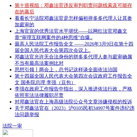
第十巡视组：邓鑫法官违反审判职责问题线索及可能存
在的幕后
看看长宁法院邓鑫法官是怎样偏袒拼多多代理人让其参
加庭审的
上海官宣的优秀法官水平堪忧——以网红法官邓鑫文
章“审理互联网案件的4种思维”自爆..
最高人民法院工作报告全文 ——2026年3月9日在第十四
届全国人民代表大会第四次会议上..
邓鑫法官允许无合法身份的拼多多代理人参与庭审确属
不当有最高法案例比对
思想引领丨两会上，总书记这样谈全面依法治国
第十四届全国人民代表大会第四次会议政府工作报告全
文 国务院总理 李强（豆包）
李强在政府工作报告中指出，深入推进依法行政，严格
依照宪法法律履职尽责
对邓鑫法官在上海高级法院公众号文章涉嫌侵权的投诉
关于邓鑫法官在（2023）沪0105民初34997号案件违纪违
法问题举报
法院一审