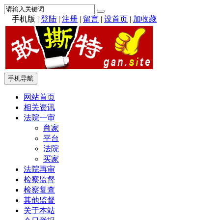
手机版
|
登陆
|
注册
|
留言
|
设首页
|
加收藏
手机导航
网站首页
相关资讯
法院一审
商家
平台
法院
买家
法院再审
检察监督
检察复查
其他监督
关于本站