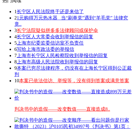
热门阅读
1
长宁区人民法院终于还是来信了
2
1元购得万元热水器 _当“刷单党”遇到“羊毛党” 法律究
竟..
3
长宁法院疑似拼多多法律顾问或保护伞
4
长宁区人大常委会收到举报信的回复
5
上海市纪委监委信访室不负责任
6
写给上海市政法委的举报信
7
上海市长宁区人民检察院收到举报信的回复
8
上海市高级人民法院收到举报信的回复
9
本案已穷尽法律程序，仍没有在上海长宁区得到公正裁
判
10
本案已依法信访、举报等，没有得到答案或满意答案
判决书中的造假——改变数值——直接造成8..