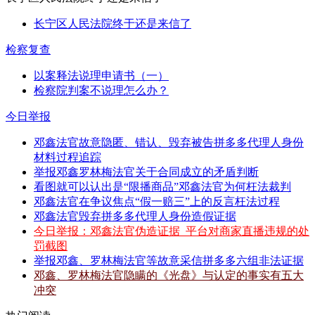
长宁区人民法院终于还是来信了
检察复查
以案释法说理申请书（一）
检察院判案不说理怎么办？
今日举报
邓鑫法官故意隐匿、错认、毁弃被告拼多多代理人身份
材料过程追踪
举报邓鑫罗林梅法官关于合同成立的矛盾判断
看图就可以认出是“限播商品”邓鑫法官为何枉法裁判
邓鑫法官在争议焦点“假一赔三”上的反言枉法过程
邓鑫法官毁弃拼多多代理人身份造假证据
今日举报：邓鑫法官伪造证据_平台对商家直播违规的处
罚截图
举报邓鑫、罗林梅法官等故意采信拼多多六组非法证据
邓鑫、罗林梅法官隐瞒的《光盘》与认定的事实有五大
冲突