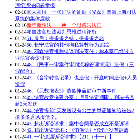
违纪违法问题举报
02-18
真人举报：一张消失的证据《光盘》暴露上海司法
系统的集体腐败
02-16
新年新想法——换一个思路告法官
02-14
邓鑫法官枉法裁判思维过程评析
01-24
51. 最后：拼多多之错，拼多多之恶
01-24
50. 长宁法官的其他徇私舞弊行为追踪
01-24
49. 邓鑫法官推脱错误判决责任：称本案已经过专
业法官会议讨论
01-24
48. 《民事一审案件审判流程管理情况》造假（三
假配合）
01-24
47. 《音字转换记录》也造假：开庭时间造假+人员
造假
01-24
46. 《元数据表3》造假掩盖庭审中断事件
01-24
45. 法官故意拖延办案：违反法定期限，判决书迟
延3天发送
01-24
44. 法官提前5天发送没有出生的举证通知给被告2
拼多多通风报信？..
01-24
43. 超出诉讼请求：案中合同是否成立不是诉请
01-24
42. 超出诉讼请求：《消保法》“欺诈”没有诉请
01-24
41. 一审遗漏诉讼请求3【211（十一）】