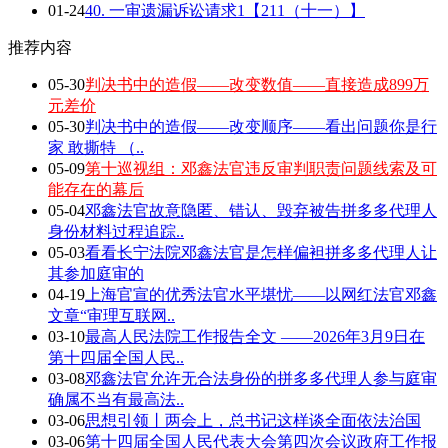
01-24
40. 一审遗漏诉讼请求1【211（十一）】
推荐内容
05-30
判决书中的造假——改变数值——直接造成899万
元差价
05-30
判决书中的造假——改变顺序——看出问题你是行
家 敢撕特 （..
05-09
第十巡视组：邓鑫法官违反审判职责问题线索及可
能存在的幕后
05-04
邓鑫法官故意隐匿、错认、毁弃被告拼多多代理人
身份材料过程追踪..
05-03
看看长宁法院邓鑫法官是怎样偏袒拼多多代理人让
其参加庭审的
04-19
上海官宣的优秀法官水平堪忧——以网红法官邓鑫
文章“审理互联网..
03-10
最高人民法院工作报告全文 ——2026年3月9日在
第十四届全国人民..
03-08
邓鑫法官允许无合法身份的拼多多代理人参与庭审
确属不当有最高法..
03-06
思想引领丨两会上，总书记这样谈全面依法治国
03-06
第十四届全国人民代表大会第四次会议政府工作报