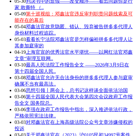
05-30
判决书中的造假——改变顺序——看出问题你是行
家 敢撕特 （..
05-09
第十巡视组：邓鑫法官违反审判职责问题线索及可
能存在的幕后
05-04
邓鑫法官故意隐匿、错认、毁弃被告拼多多代理人
身份材料过程追踪..
05-03
看看长宁法院邓鑫法官是怎样偏袒拼多多代理人让
其参加庭审的
04-19
上海官宣的优秀法官水平堪忧——以网红法官邓鑫
文章“审理互联网..
03-10
最高人民法院工作报告全文 ——2026年3月9日在
第十四届全国人民..
03-08
邓鑫法官允许无合法身份的拼多多代理人参与庭审
确属不当有最高法..
03-06
思想引领丨两会上，总书记这样谈全面依法治国
03-06
第十四届全国人民代表大会第四次会议政府工作报
告全文 国务院总..
03-06
李强在政府工作报告中指出，深入推进依法行政，
严格依照宪法法律..
03-03
对邓鑫法官在上海高级法院公众号文章涉嫌侵权的
投诉
03-03
关于邓鑫法官在（2023）沪0105民初34997号案件