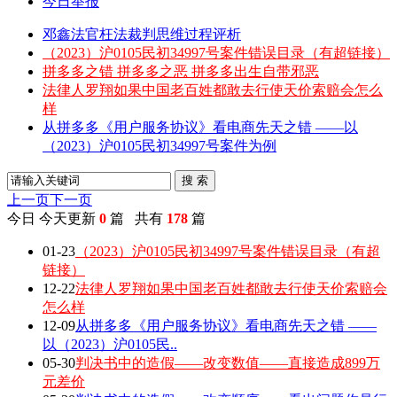
今日举报
邓鑫法官枉法裁判思维过程评析
（2023）沪0105民初34997号案件错误目录（有超链接）
拼多多之错 拼多多之恶 拼多多出生自带邪恶
法律人罗翔如果中国老百姓都敢去行使天价索赔会怎么
样
从拼多多《用户服务协议》看电商先天之错 ——以
（2023）沪0105民初34997号案件为例
搜 索
上一页
下一页
今日
今天更新
0
篇 共有
178
篇
01-23
（2023）沪0105民初34997号案件错误目录（有超
链接）
12-22
法律人罗翔如果中国老百姓都敢去行使天价索赔会
怎么样
12-09
从拼多多《用户服务协议》看电商先天之错 ——
以（2023）沪0105民..
05-30
判决书中的造假——改变数值——直接造成899万
元差价