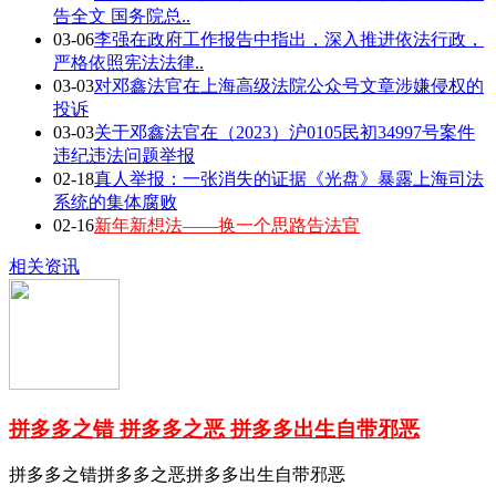
告全文 国务院总..
03-06
李强在政府工作报告中指出，深入推进依法行政，
严格依照宪法法律..
03-03
对邓鑫法官在上海高级法院公众号文章涉嫌侵权的
投诉
03-03
关于邓鑫法官在（2023）沪0105民初34997号案件
违纪违法问题举报
02-18
真人举报：一张消失的证据《光盘》暴露上海司法
系统的集体腐败
02-16
新年新想法——换一个思路告法官
相关资讯
拼多多之错 拼多多之恶 拼多多出生自带邪恶
拼多多之错拼多多之恶拼多多出生自带邪恶