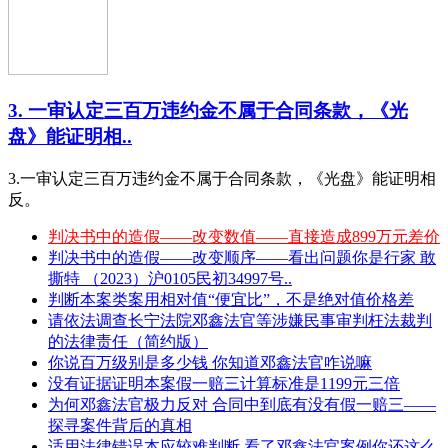
3. 一审认定三百万违约金不属于合同条款，《光
盘》能证明相..
3.一审认定三百万违约金不属于合同条款，《光盘》能证明相
反。
判决书中的造假——改变数值——直接造成899万元差价
判决书中的造假——改变顺序——看出问题你是行家 敢
撕特 （2023）沪0105民初34997号..
判断本案类案用相对值“便宜比”，不是绝对值价格差
请依法调查长宁法院邓鑫法官等涉嫌民事审判枉法裁判
的法律责任（简约版）
你说百万级别是多少钱 你知道邓鑫法官咋说嘛
没有证据证明本案假一赔三计算标准是1199元三倍
为何邓鑫法官极力反对 合同中到底有没有假一赔三——
探寻案件背后的真相
适用法律错误本应较难判断 看了邓鑫法官案例你还这么