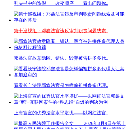
判决书中的造假——改变顺序——看出问题你..
第十巡视组：邓鑫法官违反审判职责问题线索..
邓鑫法官故意隐匿、错认、毁弃被告拼多多代..
看看长宁法院邓鑫法官是怎样偏袒拼多多代理..
上海官宣的优秀法官水平堪忧——以网红法官..