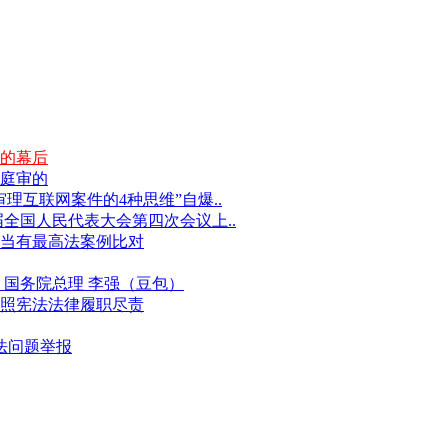
的幕后
庭审的
互联网案件的4种思维”自爆..
届全国人民代表大会第四次会议上..
当有最高法案例比对
国务院总理 李强（豆包）
照宪法法律履职尽责
违法问题举报