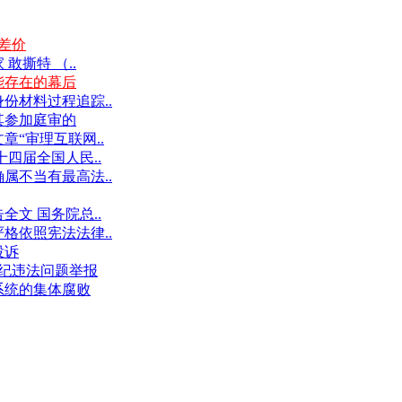
差价
撕特 （..
能存在的幕后
份材料过程追踪..
其参加庭审的
“审理互联网..
十四届全国人民..
属不当有最高法..
文 国务院总..
格依照宪法法律..
投诉
件违纪违法问题举报
系统的集体腐败