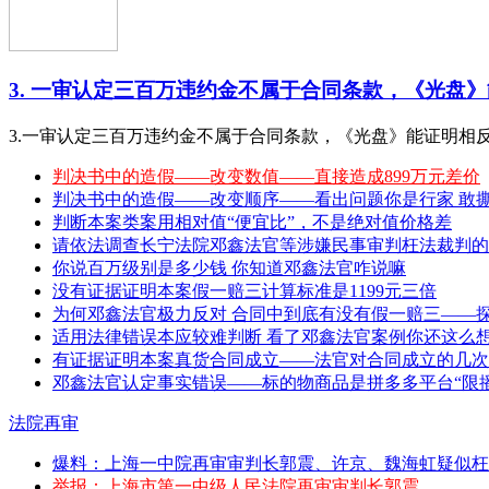
3. 一审认定三百万违约金不属于合同条款，《光盘》能
3.一审认定三百万违约金不属于合同条款，《光盘》能证明相
判决书中的造假——改变数值——直接造成899万元差价
判决书中的造假——改变顺序——看出问题你是行家 敢撕特 （20
判断本案类案用相对值“便宜比”，不是绝对值价格差
请依法调查长宁法院邓鑫法官等涉嫌民事审判枉法裁判的
你说百万级别是多少钱 你知道邓鑫法官咋说嘛
没有证据证明本案假一赔三计算标准是1199元三倍
为何邓鑫法官极力反对 合同中到底有没有假一赔三——
适用法律错误本应较难判断 看了邓鑫法官案例你还这么
有证据证明本案真货合同成立——法官对合同成立的几次
邓鑫法官认定事实错误——标的物商品是拼多多平台“限播
法院再审
爆料：上海一中院再审审判长郭震、许京、魏海虹疑似枉
举报：上海市第一中级人民法院再审审判长郭震