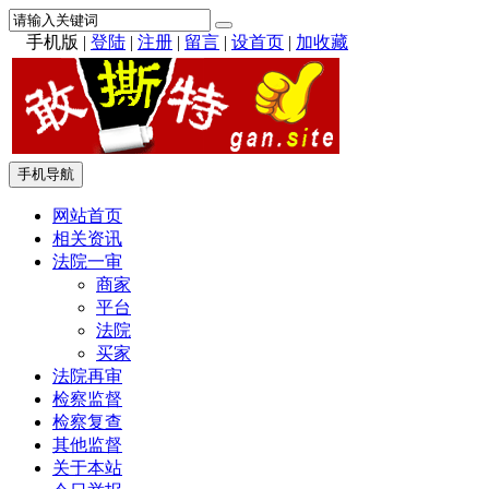
手机版
|
登陆
|
注册
|
留言
|
设首页
|
加收藏
手机导航
网站首页
相关资讯
法院一审
商家
平台
法院
买家
法院再审
检察监督
检察复查
其他监督
关于本站