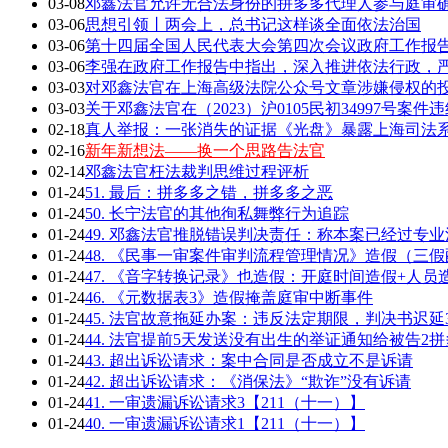
03-08
邓鑫法官允许无合法身份的拼多多代理人参与庭审确
03-06
思想引领丨两会上，总书记这样谈全面依法治国
03-06
第十四届全国人民代表大会第四次会议政府工作报告全
03-06
李强在政府工作报告中指出，深入推进依法行政，严
03-03
对邓鑫法官在上海高级法院公众号文章涉嫌侵权的
03-03
关于邓鑫法官在（2023）沪0105民初34997号案
02-18
真人举报：一张消失的证据《光盘》暴露上海司法
02-16
新年新想法——换一个思路告法官
02-14
邓鑫法官枉法裁判思维过程评析
01-24
51. 最后：拼多多之错，拼多多之恶
01-24
50. 长宁法官的其他徇私舞弊行为追踪
01-24
49. 邓鑫法官推脱错误判决责任：称本案已经过专
01-24
48. 《民事一审案件审判流程管理情况》造假（三
01-24
47. 《音字转换记录》也造假：开庭时间造假+人员
01-24
46. 《元数据表3》造假掩盖庭审中断事件
01-24
45. 法官故意拖延办案：违反法定期限，判决书迟延
01-24
44. 法官提前5天发送没有出生的举证通知给被告2拼
01-24
43. 超出诉讼请求：案中合同是否成立不是诉请
01-24
42. 超出诉讼请求：《消保法》“欺诈”没有诉请
01-24
41. 一审遗漏诉讼请求3【211（十一）】
01-24
40. 一审遗漏诉讼请求1【211（十一）】