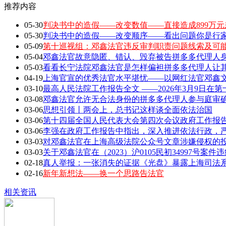
推荐内容
05-30
判决书中的造假——改变数值——直接造成899万元
05-30
判决书中的造假——改变顺序——看出问题你是行家 敢
05-09
第十巡视组：邓鑫法官违反审判职责问题线索及可
05-04
邓鑫法官故意隐匿、错认、毁弃被告拼多多代理人身
05-03
看看长宁法院邓鑫法官是怎样偏袒拼多多代理人让
04-19
上海官宣的优秀法官水平堪忧——以网红法官邓鑫文章
03-10
最高人民法院工作报告全文 ——2026年3月9日在第
03-08
邓鑫法官允许无合法身份的拼多多代理人参与庭审确
03-06
思想引领丨两会上，总书记这样谈全面依法治国
03-06
第十四届全国人民代表大会第四次会议政府工作报告全
03-06
李强在政府工作报告中指出，深入推进依法行政，严
03-03
对邓鑫法官在上海高级法院公众号文章涉嫌侵权的
03-03
关于邓鑫法官在（2023）沪0105民初34997号案
02-18
真人举报：一张消失的证据《光盘》暴露上海司法
02-16
新年新想法——换一个思路告法官
相关资讯