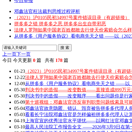
今日举报
邓鑫法官枉法裁判思维过程评析
（2023）沪0105民初34997号案件错误目录（有超链接）
拼多多之错 拼多多之恶 拼多多出生自带邪恶
法律人罗翔如果中国老百姓都敢去行使天价索赔会怎么样
从拼多多《用户服务协议》看电商先天之错 ——以（2023）
搜 索
上一页
下一页
今日
今天更新
0
篇 共有
178
篇
01-23
（2023）沪0105民初34997号案件错误目录（有超
12-22
法律人罗翔如果中国老百姓都敢去行使天价索赔会
12-09
从拼多多《用户服务协议》看电商先天之错 ——以（202
05-30
判决书中的造假——改变数值——直接造成899万元
05-30
判决书中的造假——改变顺序——看出问题你是行家 敢
05-09
第十巡视组：邓鑫法官违反审判职责问题线索及可
05-04
邓鑫法官故意隐匿、错认、毁弃被告拼多多代理人身
05-03
看看长宁法院邓鑫法官是怎样偏袒拼多多代理人让
04-19
上海官宣的优秀法官水平堪忧——以网红法官邓鑫文章
03-10
最高人民法院工作报告全文 ——2026年3月9日在第