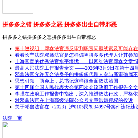
拼多多之错 拼多多之恶 拼多多出生自带邪恶
拼多多之错拼多多之恶拼多多出生自带邪恶
第十巡视组：邓鑫法官违反审判职责问题线索及可能存在
看看长宁法院邓鑫法官是怎样偏袒拼多多代理人让其参加
上海官宣的优秀法官水平堪忧——以网红法官邓鑫文章“审理
最高人民法院工作报告全文 ——2026年3月9日在第十四
邓鑫法官允许无合法身份的拼多多代理人参与庭审确属不
思想引领丨两会上，总书记这样谈全面依法治国
第十四届全国人民代表大会第四次会议政府工作报告全文 
李强在政府工作报告中指出，深入推进依法行政，严格依
对邓鑫法官在上海高级法院公众号文章涉嫌侵权的投诉
关于邓鑫法官在（2023）沪0105民初34997号案件违纪
法院一审