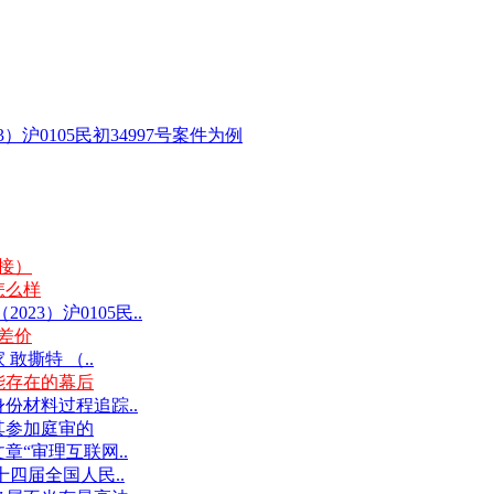
沪0105民初34997号案件为例
链接）
怎么样
3）沪0105民..
差价
撕特 （..
能存在的幕后
份材料过程追踪..
其参加庭审的
“审理互联网..
十四届全国人民..