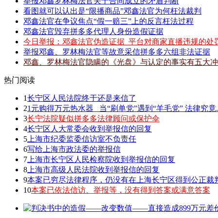
举报邓鑫罗林梅法官关于合同成立的矛盾判断
看图就可以认出是“限播商品”邓鑫法官为何枉法裁判
邓鑫法官在争议焦点“假一赔三”上的反言枉法过程
邓鑫法官毁弃拼多多代理人身份造假证据
今日举报：邓鑫法官伪造证据_平台对商家直播违规的处
举报邓鑫、罗林梅法官等故意采信拼多多六组非法证据
邓鑫、罗林梅法官隐瞒的《光盘》与认定的事实有五大冲
热门阅读
1
长宁区人民法院终于还是来信了
2
1元购得万元热水器 _当“刷单党”遇到“羊毛党” 法律究竟.
3
长宁法院疑似拼多多法律顾问或保护伞
4
长宁区人大常委会收到举报信的回复
5
上海市纪委监委信访室不负责任
6
写给上海市政法委的举报信
7
上海市长宁区人民检察院收到举报信的回复
8
上海市高级人民法院收到举报信的回复
9
本案已穷尽法律程序，仍没有在上海长宁区得到公正裁
10
本案已依法信访、举报等，没有得到答案或满意答案