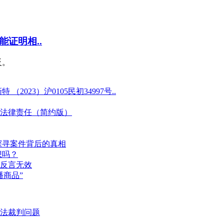
证明相..
反。
23）沪0105民初34997号..
法律责任（简约版）
探寻案件背后的真相
想吗？
反言无效
商品”
法裁判问题