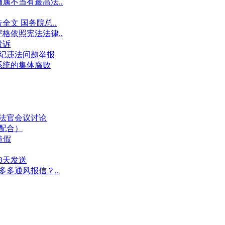
属不当有最高法..
文 国务院总..
格依照宪法法律..
投诉
件违纪违法问题举报
系统的集体腐败
业法官会议讨论
假配合）
造假
3天发送
多多通风报信？..