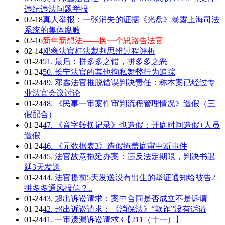
违纪违法问题举报
02-18
真人举报：一张消失的证据《光盘》暴露上海司法
系统的集体腐败
02-16
新年新想法——换一个思路告法官
02-14
邓鑫法官枉法裁判思维过程评析
01-24
51. 最后：拼多多之错，拼多多之恶
01-24
50. 长宁法官的其他徇私舞弊行为追踪
01-24
49. 邓鑫法官推脱错误判决责任：称本案已经过专
业法官会议讨论
01-24
48. 《民事一审案件审判流程管理情况》造假（三
假配合）
01-24
47. 《音字转换记录》也造假：开庭时间造假+人员
造假
01-24
46. 《元数据表3》造假掩盖庭审中断事件
01-24
45. 法官故意拖延办案：违反法定期限，判决书迟
延3天发送
01-24
44. 法官提前5天发送没有出生的举证通知给被告2
拼多多通风报信？..
01-24
43. 超出诉讼请求：案中合同是否成立不是诉请
01-24
42. 超出诉讼请求：《消保法》“欺诈”没有诉请
01-24
41. 一审遗漏诉讼请求3【211（十一）】