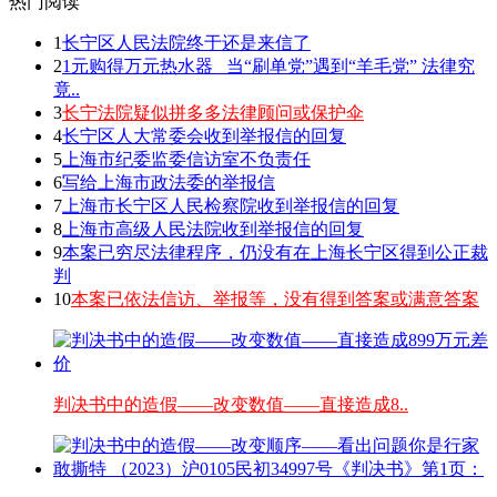
热门阅读
1
长宁区人民法院终于还是来信了
2
1元购得万元热水器 _当“刷单党”遇到“羊毛党” 法律究
竟..
3
长宁法院疑似拼多多法律顾问或保护伞
4
长宁区人大常委会收到举报信的回复
5
上海市纪委监委信访室不负责任
6
写给上海市政法委的举报信
7
上海市长宁区人民检察院收到举报信的回复
8
上海市高级人民法院收到举报信的回复
9
本案已穷尽法律程序，仍没有在上海长宁区得到公正裁
判
10
本案已依法信访、举报等，没有得到答案或满意答案
判决书中的造假——改变数值——直接造成8..