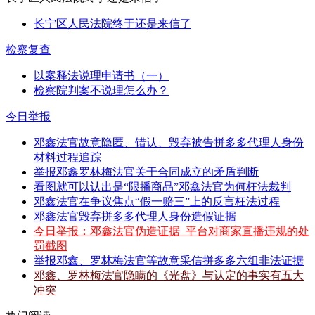
长宁区人民法院终于还是来信了
检察复查
以案释法说理申请书（一）
检察院判案不说理怎么办？
今日举报
邓鑫法官故意隐匿、错认、毁弃被告拼多多代理人身份
材料过程追踪
举报邓鑫罗林梅法官关于合同成立的矛盾判断
看图就可以认出是“限播商品”邓鑫法官为何枉法裁判
邓鑫法官在争议焦点“假一赔三”上的反言枉法过程
邓鑫法官毁弃拼多多代理人身份造假证据
今日举报：邓鑫法官伪造证据_平台对商家直播违规的处
罚截图
举报邓鑫、罗林梅法官等故意采信拼多多六组非法证据
邓鑫、罗林梅法官隐瞒的《光盘》与认定的事实有五大
冲突