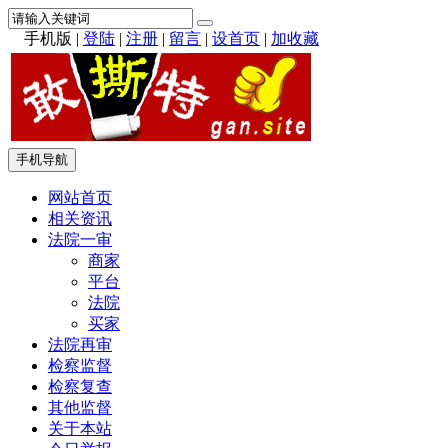
手机版
|
登陆
|
注册
|
留言
|
设首页
|
加收藏
手机导航
网站首页
相关资讯
法院一审
商家
平台
法院
买家
法院再审
检察监督
检察复查
其他监督
关于本站