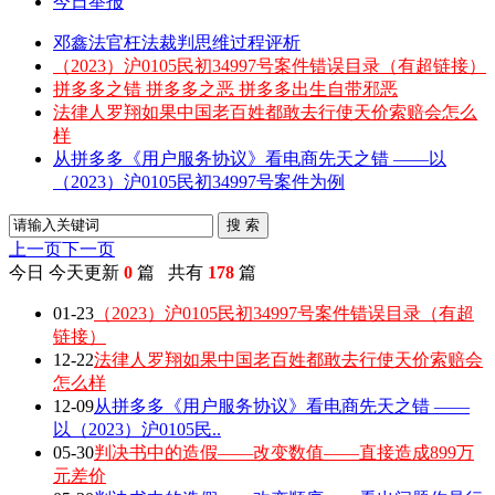
今日举报
邓鑫法官枉法裁判思维过程评析
（2023）沪0105民初34997号案件错误目录（有超链接）
拼多多之错 拼多多之恶 拼多多出生自带邪恶
法律人罗翔如果中国老百姓都敢去行使天价索赔会怎么
样
从拼多多《用户服务协议》看电商先天之错 ——以
（2023）沪0105民初34997号案件为例
搜 索
上一页
下一页
今日
今天更新
0
篇 共有
178
篇
01-23
（2023）沪0105民初34997号案件错误目录（有超
链接）
12-22
法律人罗翔如果中国老百姓都敢去行使天价索赔会
怎么样
12-09
从拼多多《用户服务协议》看电商先天之错 ——
以（2023）沪0105民..
05-30
判决书中的造假——改变数值——直接造成899万
元差价