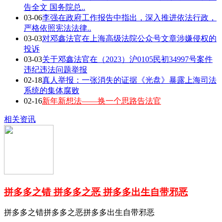
告全文 国务院总..
03-06
李强在政府工作报告中指出，深入推进依法行政，
严格依照宪法法律..
03-03
对邓鑫法官在上海高级法院公众号文章涉嫌侵权的
投诉
03-03
关于邓鑫法官在（2023）沪0105民初34997号案件
违纪违法问题举报
02-18
真人举报：一张消失的证据《光盘》暴露上海司法
系统的集体腐败
02-16
新年新想法——换一个思路告法官
相关资讯
拼多多之错 拼多多之恶 拼多多出生自带邪恶
拼多多之错拼多多之恶拼多多出生自带邪恶