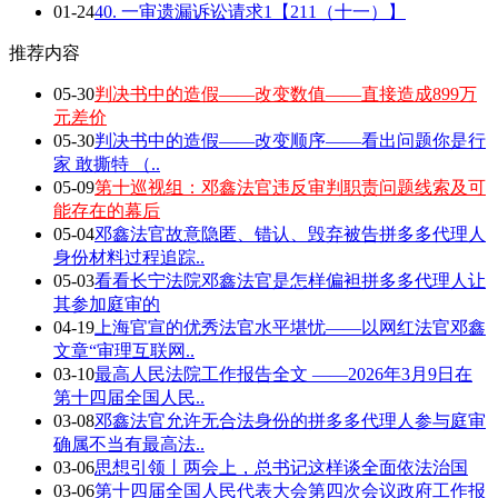
01-24
40. 一审遗漏诉讼请求1【211（十一）】
推荐内容
05-30
判决书中的造假——改变数值——直接造成899万
元差价
05-30
判决书中的造假——改变顺序——看出问题你是行
家 敢撕特 （..
05-09
第十巡视组：邓鑫法官违反审判职责问题线索及可
能存在的幕后
05-04
邓鑫法官故意隐匿、错认、毁弃被告拼多多代理人
身份材料过程追踪..
05-03
看看长宁法院邓鑫法官是怎样偏袒拼多多代理人让
其参加庭审的
04-19
上海官宣的优秀法官水平堪忧——以网红法官邓鑫
文章“审理互联网..
03-10
最高人民法院工作报告全文 ——2026年3月9日在
第十四届全国人民..
03-08
邓鑫法官允许无合法身份的拼多多代理人参与庭审
确属不当有最高法..
03-06
思想引领丨两会上，总书记这样谈全面依法治国
03-06
第十四届全国人民代表大会第四次会议政府工作报