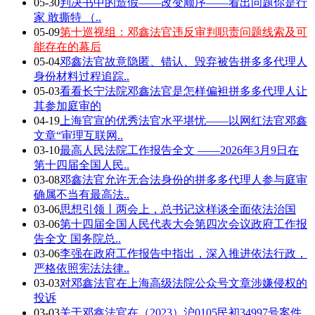
05-30
判决书中的造假——改变顺序——看出问题你是行
家 敢撕特 （..
05-09
第十巡视组：邓鑫法官违反审判职责问题线索及可
能存在的幕后
05-04
邓鑫法官故意隐匿、错认、毁弃被告拼多多代理人
身份材料过程追踪..
05-03
看看长宁法院邓鑫法官是怎样偏袒拼多多代理人让
其参加庭审的
04-19
上海官宣的优秀法官水平堪忧——以网红法官邓鑫
文章“审理互联网..
03-10
最高人民法院工作报告全文 ——2026年3月9日在
第十四届全国人民..
03-08
邓鑫法官允许无合法身份的拼多多代理人参与庭审
确属不当有最高法..
03-06
思想引领丨两会上，总书记这样谈全面依法治国
03-06
第十四届全国人民代表大会第四次会议政府工作报
告全文 国务院总..
03-06
李强在政府工作报告中指出，深入推进依法行政，
严格依照宪法法律..
03-03
对邓鑫法官在上海高级法院公众号文章涉嫌侵权的
投诉
03-03
关于邓鑫法官在（2023）沪0105民初34997号案件