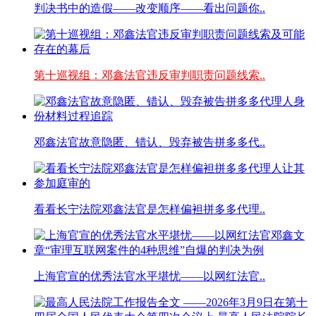
判决书中的造假——改变顺序——看出问题你..
第十巡视组：邓鑫法官违反审判职责问题线索..
邓鑫法官故意隐匿、错认、毁弃被告拼多多代..
看看长宁法院邓鑫法官是怎样偏袒拼多多代理..
上海官宣的优秀法官水平堪忧——以网红法官..