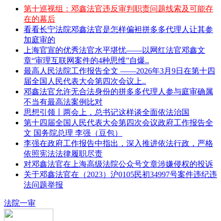
第十巡视组：邓鑫法官违反审判职责问题线索及可能存
在的幕后
看看长宁法院邓鑫法官是怎样偏袒拼多多代理人让其参
加庭审的
上海官宣的优秀法官水平堪忧——以网红法官邓鑫文
章“审理互联网案件的4种思维”自爆..
最高人民法院工作报告全文 ——2026年3月9日在第十四
届全国人民代表大会第四次会议上..
邓鑫法官允许无合法身份的拼多多代理人参与庭审确属
不当有最高法案例比对
思想引领丨两会上，总书记这样谈全面依法治国
第十四届全国人民代表大会第四次会议政府工作报告全
文 国务院总理 李强（豆包）
李强在政府工作报告中指出，深入推进依法行政，严格
依照宪法法律履职尽责
对邓鑫法官在上海高级法院公众号文章涉嫌侵权的投诉
关于邓鑫法官在（2023）沪0105民初34997号案件违纪违
法问题举报
法院一审