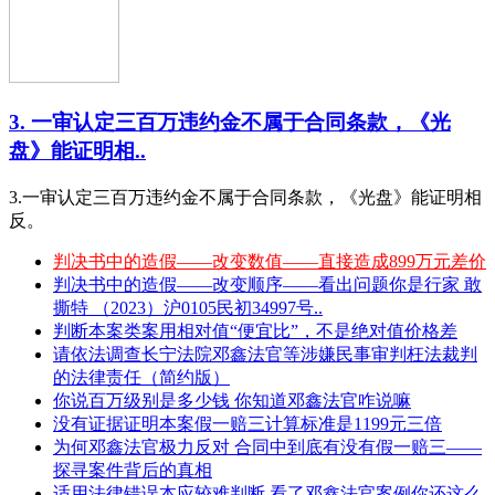
3. 一审认定三百万违约金不属于合同条款，《光
盘》能证明相..
3.一审认定三百万违约金不属于合同条款，《光盘》能证明相
反。
判决书中的造假——改变数值——直接造成899万元差价
判决书中的造假——改变顺序——看出问题你是行家 敢
撕特 （2023）沪0105民初34997号..
判断本案类案用相对值“便宜比”，不是绝对值价格差
请依法调查长宁法院邓鑫法官等涉嫌民事审判枉法裁判
的法律责任（简约版）
你说百万级别是多少钱 你知道邓鑫法官咋说嘛
没有证据证明本案假一赔三计算标准是1199元三倍
为何邓鑫法官极力反对 合同中到底有没有假一赔三——
探寻案件背后的真相
适用法律错误本应较难判断 看了邓鑫法官案例你还这么