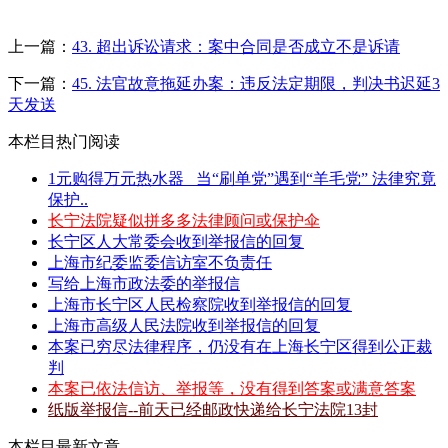
上一篇：
43. 超出诉讼请求：案中合同是否成立不是诉请
下一篇：
45. 法官故意拖延办案：违反法定期限，判决书迟延3
天发送
本栏目热门阅读
1元购得万元热水器 _当“刷单党”遇到“羊毛党” 法律究竟
保护..
长宁法院疑似拼多多法律顾问或保护伞
长宁区人大常委会收到举报信的回复
上海市纪委监委信访室不负责任
写给上海市政法委的举报信
上海市长宁区人民检察院收到举报信的回复
上海市高级人民法院收到举报信的回复
本案已穷尽法律程序，仍没有在上海长宁区得到公正裁
判
本案已依法信访、举报等，没有得到答案或满意答案
纸版举报信--前天已经邮政快递给长宁法院13封
本栏目最新文章