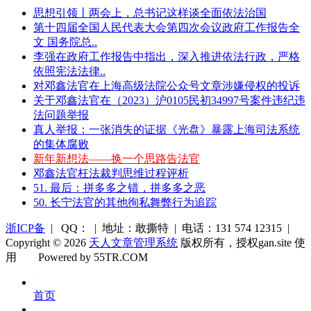
思想引领丨两会上，总书记这样谈全面依法治国
第十四届全国人民代表大会第四次会议政府工作报告全
文 国务院总..
李强在政府工作报告中指出，深入推进依法行政，严格
依照宪法法律..
对邓鑫法官在上海高级法院公众号文章涉嫌侵权的投诉
关于邓鑫法官在（2023）沪0105民初34997号案件违纪违
法问题举报
真人举报：一张消失的证据《光盘》暴露上海司法系统
的集体腐败
新年新想法——换一个思路告法官
邓鑫法官枉法裁判思维过程评析
51. 最后：拼多多之错，拼多多之恶
50. 长宁法官的其他徇私舞弊行为追踪
浙ICP备
| QQ： | 地址：敢撕特 | 电话：131 574 12315 |
Copyright © 2026
天人文章管理系统
版权所有，授权gan.site 使
用
Powered by 55TR.COM
OK
文
首页
库