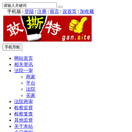
手机版
|
登陆
|
注册
|
留言
|
设首页
|
加收藏
手机导航
网站首页
相关资讯
法院一审
商家
平台
法院
买家
法院再审
检察监督
检察复查
其他监督
关于本站