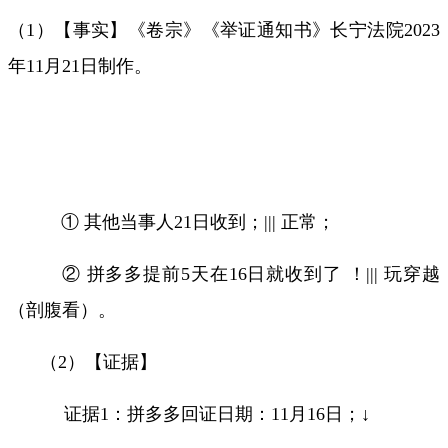
（
1
）【事实】《卷宗》《举证通知书》长宁法院
2023
年
11
月
21
日制作。
.
① 其他当事人
21
日收到；
|||
正常；
② 拼多多提前
5
天在
16
日就收到了 ！
|||
玩穿越
（剖腹看）。
（
2
）【证据】
证据
1
：拼多多回证日期：
11
月
16
日；↓