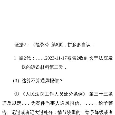
证据
2
：《笔录
3
》第
8
页，拼多多自认：
l
被
2
代：
……2023-11-17
被告
2
收到长宁法院发
送的诉讼材料第二天
…
（
3
）这算不算通风报信？
① 《人民法院工作人员处分条例》 第三十三条
违反规定
……
为案件当事人通风报信、
……
，给予警
告、记过或者记大过处分；情节较重的，给予降级或者