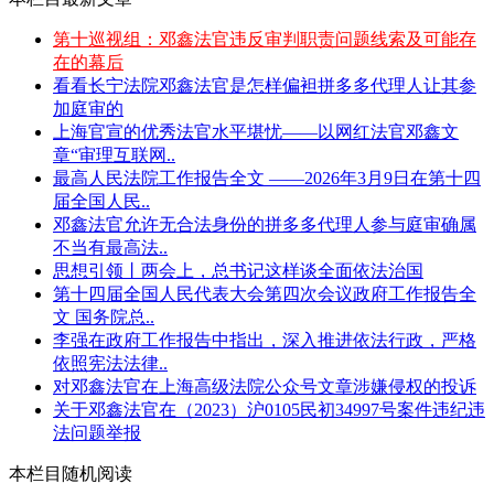
第十巡视组：邓鑫法官违反审判职责问题线索及可能存
在的幕后
看看长宁法院邓鑫法官是怎样偏袒拼多多代理人让其参
加庭审的
上海官宣的优秀法官水平堪忧——以网红法官邓鑫文
章“审理互联网..
最高人民法院工作报告全文 ——2026年3月9日在第十四
届全国人民..
邓鑫法官允许无合法身份的拼多多代理人参与庭审确属
不当有最高法..
思想引领丨两会上，总书记这样谈全面依法治国
第十四届全国人民代表大会第四次会议政府工作报告全
文 国务院总..
李强在政府工作报告中指出，深入推进依法行政，严格
依照宪法法律..
对邓鑫法官在上海高级法院公众号文章涉嫌侵权的投诉
关于邓鑫法官在（2023）沪0105民初34997号案件违纪违
法问题举报
本栏目随机阅读