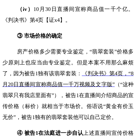
（
iv
）
10
月
30
日直播间宣称商品值一千个亿。
《判决书》第
4
页【证
x4
】。
③ 市场价格的确定
房产价格多少需要专业鉴定，“翡翠套装”价格多
少原则上也应当由专业鉴定。但是本案不用那么麻烦
了，因为被告
1
独有该翡翠套装：
《判决书》第4
页，“8
月20
日直播间宣称商品值一千万视频及文字
版
”
（“这种
翡翠只有我店里面有”），被告
1
在直播间介绍商品的宣
传价格（标价）就相当于市场价。俗语说“黄金有价玉
无价”，被告
1
独有的翡翠套装他可以自己定价。
④ 被告
1
在法庭进一步自认
上述直播间宣传价格