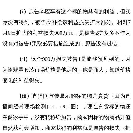
（
i
）
原告本应享有这个标的物具有的利益，但实
际没有得到，被告应补偿该利益损失扩大部分。相对
7
月
6
日扩大的利益损失
900
万元，是被告
2
拼多多不作为
没有对被告
1
采取必要措施造成的，原告没有过错。
（
ii
）
这个
900
万损失被告
1
是能够预见到的，因
为该翡翠套装市场价格是他定的，他是商人，知道价格
变化的利益得失。
（
iii
）
直播间宣传展示的标的物是真货（因为直
播间经常现场检测↑
14.
（
9
）图），现在真货标的物还
在商家手中，没有转移给原告，商家因标的物商品升值
自然获利会增加，商家获得的利益就是原告的损失（把