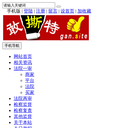
手机版
|
登陆
|
注册
|
留言
|
设首页
|
加收藏
手机导航
网站首页
相关资讯
法院一审
商家
平台
法院
买家
法院再审
检察监督
检察复查
其他监督
关于本站