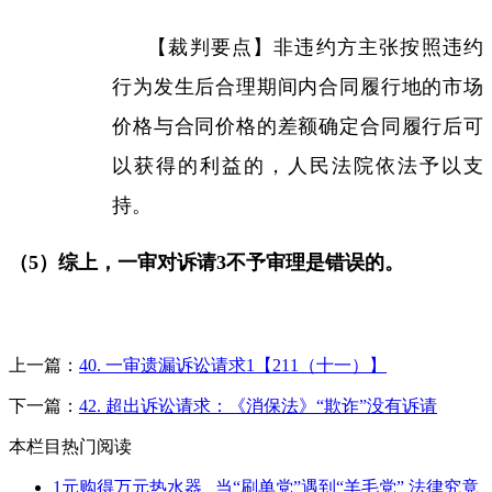
【裁判要点】非违约方主张按照违约
行为发生后合理期间内合同履行地的市场
价格与合同价格的差额确定合同履行后可
以获得的利益的，人民法院依法予以支
持。
（
5
）综上，
一审对诉请
3
不予审理是错误的。
上一篇：
40. 一审遗漏诉讼请求1【211（十一）】
下一篇：
42. 超出诉讼请求：《消保法》“欺诈”没有诉请
本栏目热门阅读
1元购得万元热水器 _当“刷单党”遇到“羊毛党” 法律究竟