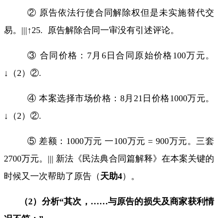
② 原告依法行使合同解除权但是未实施替代交
易。
|||
↑
25.
原告解除合同一审没有引述评论。
③ 合同价格：
7
月
6
日合同原始价格
100
万元。
↓（
2
）②
.
④ 本案选择市场价格：
8
月
21
日价格
1000
万元。
↓（
2
）②
.
⑤ 差额：
1000
万元 一
100
万元
= 900
万元。三套
2700
万元。
|||
新法《民法典合同篇解释》在本案关键的
时候又一次帮助了原告（
天助
4
）。
（
2
）分析“其次，
……
与原告的损失及商家获利情