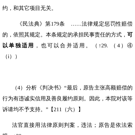
约，和其它项目无关。
《民法典》第
179
条
……
法律规定惩罚性赔偿
的，依照其规定。本条规定的承担民事责任的方式，
可
以单独适用
，也可以合并适用。（↑
29.
（
4
）
④
（
i
））
（
4
）分析《判决书》“最后，原告主张高额赔偿的
行为有违诚实信用及善良履约原则。因此，本院对该等
诉请均不予支持。”【
211
（六）】
法官直接用法律原则判案，违法；原告是依法索