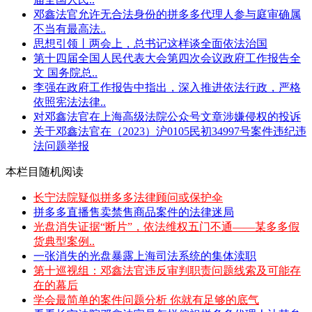
邓鑫法官允许无合法身份的拼多多代理人参与庭审确属
不当有最高法..
思想引领丨两会上，总书记这样谈全面依法治国
第十四届全国人民代表大会第四次会议政府工作报告全
文 国务院总..
李强在政府工作报告中指出，深入推进依法行政，严格
依照宪法法律..
对邓鑫法官在上海高级法院公众号文章涉嫌侵权的投诉
关于邓鑫法官在（2023）沪0105民初34997号案件违纪违
法问题举报
本栏目随机阅读
长宁法院疑似拼多多法律顾问或保护伞
拼多多直播售卖禁售商品案件的法律迷局
光盘消失证据“断片”，依法维权五门不通——某多多假
货典型案例..
一张消失的光盘暴露上海司法系统的集体渎职
第十巡视组：邓鑫法官违反审判职责问题线索及可能存
在的幕后
学会最简单的案件问题分析 你就有足够的底气