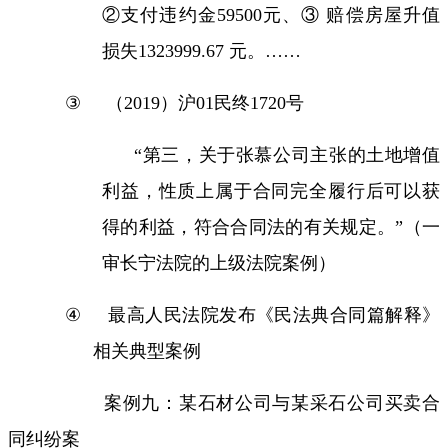
②支付违约金
59500
元、③ 赔偿房屋升值
损失
1323999.67
元。……
③
（
2019
）沪
01
民终
1720
号
“
第三，关于张慕公司主张的土地增值
利益，性质上属于合同完全履行后可以获
得的利益，符合合同法的有关规定。
”
（一
审长宁法院的上级法院案例）
④
最高人民法院发布《民法典合同篇解释》
相关典型案例
案例九：某石材公司与某采石公司买卖合
同纠纷案