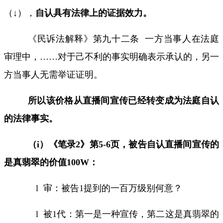
（↓）
，
自认具有法律上的证据效力。
《民诉法解释》第九十二条
一方当事人在法庭
审理中，
……
对于己不利的事实明确表示承认的，另一
方当事人无需举证证明。
所以该价格从直播间宣传已经转变成为法庭自认
的法律事实。
（
i
）
《笔录
2
》第
5-6
页，被告自认直播间宣传的
是真翡翠的价值
100W
：
l
审：被告
1
提到的一百万级别何意？
l
被
1
代：第一是一种宣传，第二这是真翡翠的