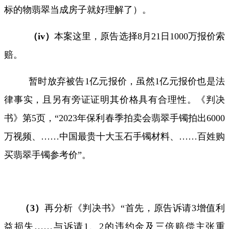
标的物翡翠当成房子就好理解了）。
（
iv
）
本案这里，原告选择
8
月
21
日
1000
万报价索
赔。
暂时放弃被告
1
亿元报价，虽然
1
亿元报价也是法
律事实，且另有旁证证明其价格具有合理性。《判决
书》第
5
页，
“2023
年保利春季拍卖会翡翠手镯拍出
6000
万视频、
……
中国最贵十大玉石手镯材料、
……
百姓购
买翡翠手镯参考价
”
。
（
3
）
再分析《判决书》“首先，原告诉请
3
增值利
益损失
……
与诉请
1
、
2
的违约金及三倍赔偿主张重