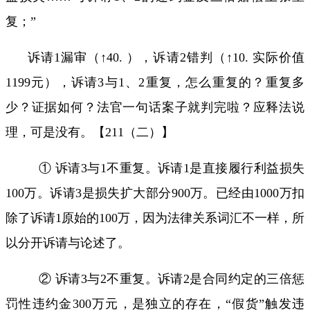
复；”
诉请
1
漏审（↑
40.
），诉请
2
错判（↑
10.
实际价值
1199
元），诉请
3
与
1
、
2
重复，怎么重复的？重复多
少？证据如何？法官一句话案子就判完啦？应释法说
理，可是没有。【
211
（二）】
① 诉请
3
与
1
不重复。诉请
1
是直接履行利益损失
100
万。诉请
3
是损失扩大部分
900
万。已经由
1000
万扣
除了诉请
1
原始的
100
万，因为法律关系词汇不一样，所
以分开诉请与论述了。
② 诉请
3
与
2
不重复。诉请
2
是合同约定的三倍惩
罚性违约金
300
万元，是独立的存在，“假货”触发违