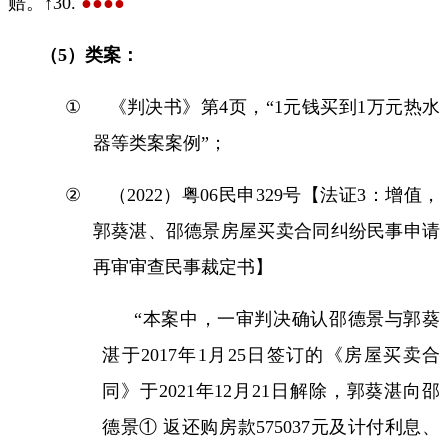
赔。↑
30.
●●●●
（
5
）类案：
①
《判决书》第
4
页，“
1
元钱买到
1
万元热水
器等类案案例”；
②
（
2022
）粤
06
民申
329
号【法证
3
：增值，
郭葵湛、邵德景房屋买卖合同纠纷民事申请
再审审查民事裁定书】
“本案中，一审判决确认邵德景与郭葵
湛于
2017
年
1
月
25
日签订的《房屋买卖合
同》于
2021
年
12
月
21
日解除，郭葵湛向邵
德景① 返还购房款
575037
元及计付利息、