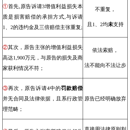
①
首先
,
原告诉请
3
增值利益损失本
不重复，
质是损害赔偿的承担方式
,
与诉请
且
1
、
2
均
未
支持
1
、
2
的违约金及三倍赔偿主张重复
;
②
其次，原告主张的增值利益损失
依法索赔，
高达
1,900
万元，与原告的损失及商
法不能向不法让步
家获利情况不符；
③
再次，原告诉请
4
中的
罚款赔偿
并无合同及法律依据，且系行政管
原告已经明确放弃
理范畴；
直接用法律原则判