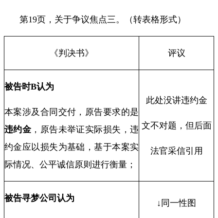
第
19
页，关于争议焦点三。（转表格形式）
《判决书》
评议
被告时
B
认为
此处没讲违约金
本案涉及合同交付，原告要求的是
文不对题，但后面
违约金
，原告未举证实际损失，违
约金应以损失为基础，基于本案实
法官采信引用
际情况、公平诚信原则进行衡量；
被告寻梦公司认为
↓同一性图