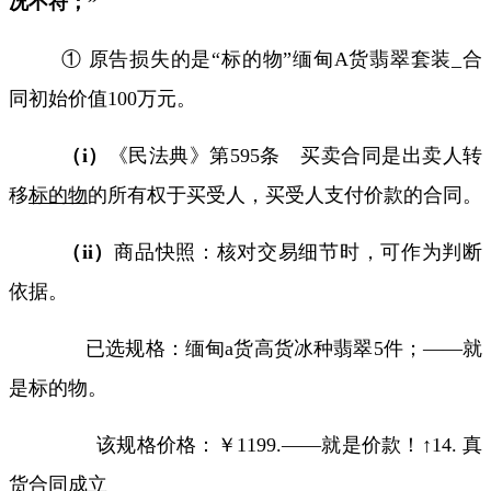
况不符；”
① 原告损失的是“标的物”缅甸
A
货翡翠套装
_
合
同初始价值
100
万元。
（
i
）
《民法典》第
595
条 买卖合同是出卖人转
移
标的物
的所有权于买受人，买受人支付价款的合同。
（
ii
）
商品快照：核对交易细节时，可作为判断
依据。
已选规格：缅甸
a
货高货冰种翡翠
5
件；
——
就
是标的物。
该规格价格：￥
1199.——
就是价款！↑
14.
真
货合同成立