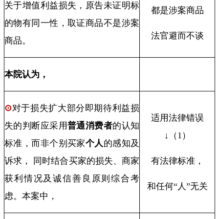
关于增值利益损失，原告未证明标
都是涉案商品
的物有同一性，取证商品不是涉案
法官避而不谈
商品。
本院认为，
⊙
对于损失扩大部分即期待利益损
适用法律错误
失的判断应采用
普通消费者
的认知
↓（
1
）
标准，而非个别买家
个人
的感知及
诉求， 同时结合买家的损失、商家
有法律标准，
获利情况及诚信善良原则综合考
和任何“人”无关
虑。本案中，