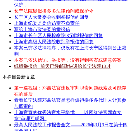
保护..
长宁法院疑似拼多多法律顾问或保护伞
长宁区人大常委会收到举报信的回复
上海市纪委监委信访室不负责任
写给上海市政法委的举报信
上海市长宁区人民检察院收到举报信的回复
上海市高级人民法院收到举报信的回复
本案已穷尽法律程序，仍没有在上海长宁区得到公正裁
判
本案已依法信访、举报等，没有得到答案或满意答案
纸版举报信--前天已经邮政快递给长宁法院13封
本栏目最新文章
第十巡视组：邓鑫法官违反审判职责问题线索及可能存
在的幕后
看看长宁法院邓鑫法官是怎样偏袒拼多多代理人让其参
加庭审的
上海官宣的优秀法官水平堪忧——以网红法官邓鑫文
章“审理互联网..
最高人民法院工作报告全文 ——2026年3月9日在第十四
届全国人民..