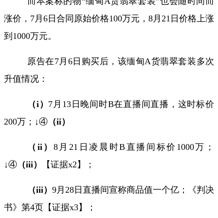
而本案标的物“缅甸
A
货翡翠套装”也会随时间而
涨价，
7
月
6
日合同原始价格
100
万元，
8
月
21
日价格上涨
到
1000
万元。
原告在
7
月
6
日购买后，该缅甸
A
货翡翠套装多次
升值情况：
（
i
）
7
月
13
日晚间时
B
在直播间直播，这时标价
200
万；↓④
（
ii
）
（
ii
）
8
月
21
日凌晨时
B
直播间标价
1000
万；
↓④
（
iii
）
【证据
x2
】；
（
iii
）
9
月
28
日直播间宣称商品值一个亿；《判决
书》第
4
页【证据
x3
】；