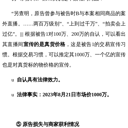
“
另查明，原告曾参与被告时
B
与本案相同商品的案
外直播。
……
两百万级别
”
、
“
上到过千万
”
、
“
拍卖会上
过亿
”
。
|||
根据被告
1
对
100
万、
200
万的自认，可以看出
其直播间
宣传的是真货价格
，这是被告
1
的交易宣传习
惯。根据交易习惯，可以推定其
1000
万、一个亿的宣传
也是对真货标的物价格的宣传。
u
自认具有法律效力。
u
法律事实：
2023
年
8
月
21
日市场价
1000
万。
⑤ 原告损失与商家获利情况