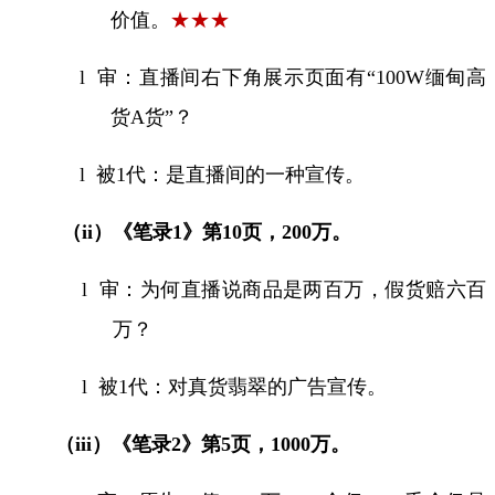
价值。
★★★
l
审：直播间右下角展示页面有“
100W
缅甸高
货
A
货”？
l
被
1
代：是直播间的一种宣传。
（
ii
）《笔录
1
》第
10
页，
200
万。
l
审：为何直播说商品是两百万，假货赔六百
万？
l
被
1
代：对真货翡翠的广告宣传。
（
iii
）《笔录
2
》第
5
页，
1000
万。