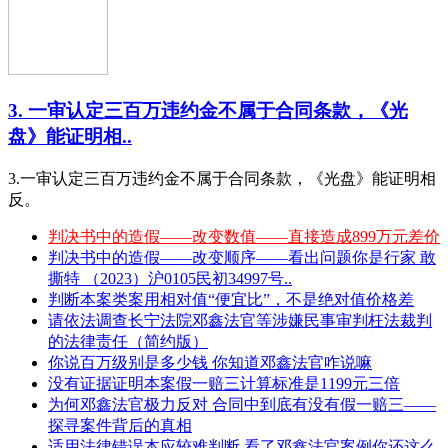
3. 一审认定三百万违约金不属于合同条款，《光
盘》能证明相..
3.一审认定三百万违约金不属于合同条款，《光盘》能证明相
反。
判决书中的造假——改变数值——直接造成899万元差价
判决书中的造假——改变顺序——看出问题你是行家 敢
撕特 （2023）沪0105民初34997号..
判断本案类案用相对值“便宜比”，不是绝对值价格差
请依法调查长宁法院邓鑫法官等涉嫌民事审判枉法裁判
的法律责任（简约版）
你说百万级别是多少钱 你知道邓鑫法官咋说嘛
没有证据证明本案假一赔三计算标准是1199元三倍
为何邓鑫法官极力反对 合同中到底有没有假一赔三——
探寻案件背后的真相
适用法律错误本应较难判断 看了邓鑫法官案例你还这么