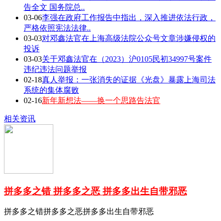
告全文 国务院总..
03-06
李强在政府工作报告中指出，深入推进依法行政，
严格依照宪法法律..
03-03
对邓鑫法官在上海高级法院公众号文章涉嫌侵权的
投诉
03-03
关于邓鑫法官在（2023）沪0105民初34997号案件
违纪违法问题举报
02-18
真人举报：一张消失的证据《光盘》暴露上海司法
系统的集体腐败
02-16
新年新想法——换一个思路告法官
相关资讯
拼多多之错 拼多多之恶 拼多多出生自带邪恶
拼多多之错拼多多之恶拼多多出生自带邪恶