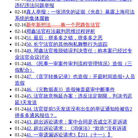
违纪违法问题举报
02-18
真人举报：一张消失的证据《光盘》暴露上海司法
系统的集体腐败
02-16
新年新想法——换一个思路告法官
02-14
邓鑫法官枉法裁判思维过程评析
01-24
51. 最后：拼多多之错，拼多多之恶
01-24
50. 长宁法官的其他徇私舞弊行为追踪
01-24
49. 邓鑫法官推脱错误判决责任：称本案已经过专
业法官会议讨论
01-24
48. 《民事一审案件审判流程管理情况》造假（三
假配合）
01-24
47. 《音字转换记录》也造假：开庭时间造假+人员
造假
01-24
46. 《元数据表3》造假掩盖庭审中断事件
01-24
45. 法官故意拖延办案：违反法定期限，判决书迟
延3天发送
01-24
44. 法官提前5天发送没有出生的举证通知给被告2
拼多多通风报信？..
01-24
43. 超出诉讼请求：案中合同是否成立不是诉请
01-24
42. 超出诉讼请求：《消保法》“欺诈”没有诉请
01-24
41. 一审遗漏诉讼请求3【211（十一）】