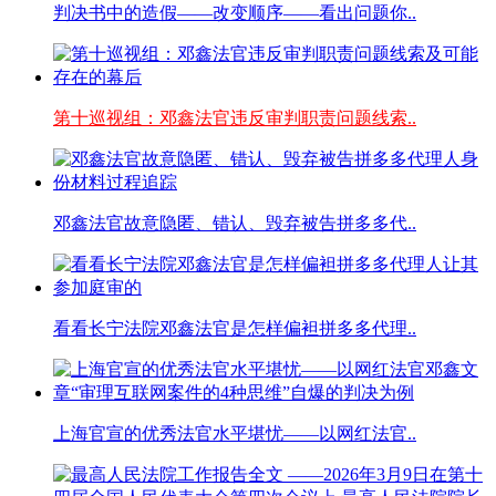
判决书中的造假——改变顺序——看出问题你..
第十巡视组：邓鑫法官违反审判职责问题线索..
邓鑫法官故意隐匿、错认、毁弃被告拼多多代..
看看长宁法院邓鑫法官是怎样偏袒拼多多代理..
上海官宣的优秀法官水平堪忧——以网红法官..