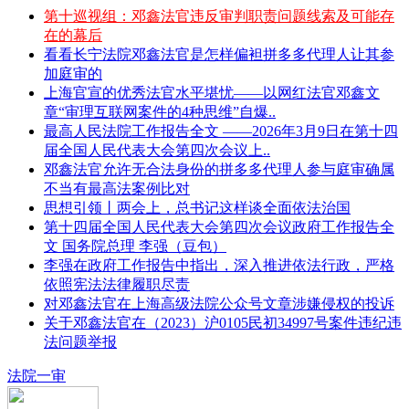
第十巡视组：邓鑫法官违反审判职责问题线索及可能存
在的幕后
看看长宁法院邓鑫法官是怎样偏袒拼多多代理人让其参
加庭审的
上海官宣的优秀法官水平堪忧——以网红法官邓鑫文
章“审理互联网案件的4种思维”自爆..
最高人民法院工作报告全文 ——2026年3月9日在第十四
届全国人民代表大会第四次会议上..
邓鑫法官允许无合法身份的拼多多代理人参与庭审确属
不当有最高法案例比对
思想引领丨两会上，总书记这样谈全面依法治国
第十四届全国人民代表大会第四次会议政府工作报告全
文 国务院总理 李强（豆包）
李强在政府工作报告中指出，深入推进依法行政，严格
依照宪法法律履职尽责
对邓鑫法官在上海高级法院公众号文章涉嫌侵权的投诉
关于邓鑫法官在（2023）沪0105民初34997号案件违纪违
法问题举报
法院一审