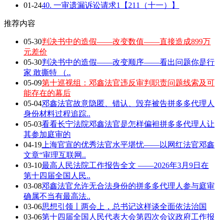
01-24
40. 一审遗漏诉讼请求1【211（十一）】
推荐内容
05-30
判决书中的造假——改变数值——直接造成899万
元差价
05-30
判决书中的造假——改变顺序——看出问题你是行
家 敢撕特 （..
05-09
第十巡视组：邓鑫法官违反审判职责问题线索及可
能存在的幕后
05-04
邓鑫法官故意隐匿、错认、毁弃被告拼多多代理人
身份材料过程追踪..
05-03
看看长宁法院邓鑫法官是怎样偏袒拼多多代理人让
其参加庭审的
04-19
上海官宣的优秀法官水平堪忧——以网红法官邓鑫
文章“审理互联网..
03-10
最高人民法院工作报告全文 ——2026年3月9日在
第十四届全国人民..
03-08
邓鑫法官允许无合法身份的拼多多代理人参与庭审
确属不当有最高法..
03-06
思想引领丨两会上，总书记这样谈全面依法治国
03-06
第十四届全国人民代表大会第四次会议政府工作报