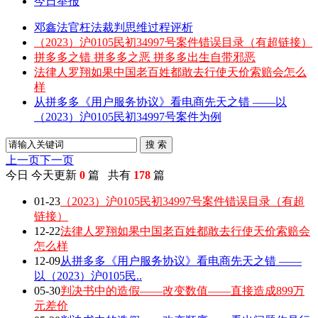
今日举报
邓鑫法官枉法裁判思维过程评析
（2023）沪0105民初34997号案件错误目录（有超链接）
拼多多之错 拼多多之恶 拼多多出生自带邪恶
法律人罗翔如果中国老百姓都敢去行使天价索赔会怎么
样
从拼多多《用户服务协议》看电商先天之错 ——以
（2023）沪0105民初34997号案件为例
搜 索
上一页
下一页
今日
今天更新
0
篇 共有
178
篇
01-23
（2023）沪0105民初34997号案件错误目录（有超
链接）
12-22
法律人罗翔如果中国老百姓都敢去行使天价索赔会
怎么样
12-09
从拼多多《用户服务协议》看电商先天之错 ——
以（2023）沪0105民..
05-30
判决书中的造假——改变数值——直接造成899万
元差价