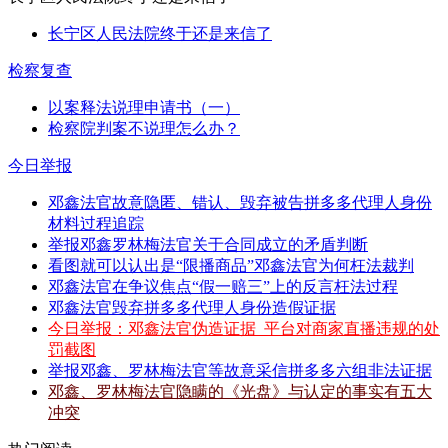
长宁区人民法院终于还是来信了
检察复查
以案释法说理申请书（一）
检察院判案不说理怎么办？
今日举报
邓鑫法官故意隐匿、错认、毁弃被告拼多多代理人身份
材料过程追踪
举报邓鑫罗林梅法官关于合同成立的矛盾判断
看图就可以认出是“限播商品”邓鑫法官为何枉法裁判
邓鑫法官在争议焦点“假一赔三”上的反言枉法过程
邓鑫法官毁弃拼多多代理人身份造假证据
今日举报：邓鑫法官伪造证据_平台对商家直播违规的处
罚截图
举报邓鑫、罗林梅法官等故意采信拼多多六组非法证据
邓鑫、罗林梅法官隐瞒的《光盘》与认定的事实有五大
冲突