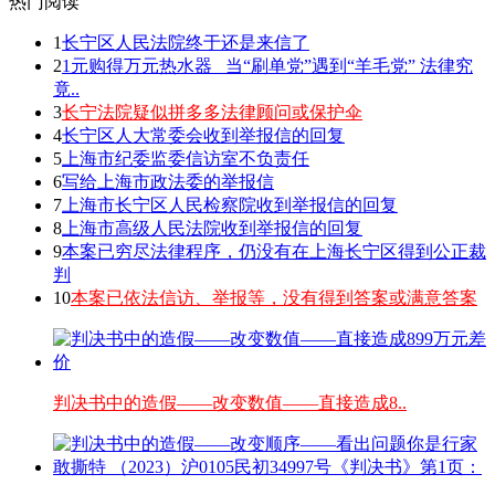
热门阅读
1
长宁区人民法院终于还是来信了
2
1元购得万元热水器 _当“刷单党”遇到“羊毛党” 法律究
竟..
3
长宁法院疑似拼多多法律顾问或保护伞
4
长宁区人大常委会收到举报信的回复
5
上海市纪委监委信访室不负责任
6
写给上海市政法委的举报信
7
上海市长宁区人民检察院收到举报信的回复
8
上海市高级人民法院收到举报信的回复
9
本案已穷尽法律程序，仍没有在上海长宁区得到公正裁
判
10
本案已依法信访、举报等，没有得到答案或满意答案
判决书中的造假——改变数值——直接造成8..