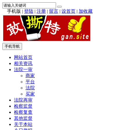
手机版
|
登陆
|
注册
|
留言
|
设首页
|
加收藏
手机导航
网站首页
相关资讯
法院一审
商家
平台
法院
买家
法院再审
检察监督
检察复查
其他监督
关于本站