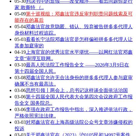
05-30
判决书中的造假——改变顺序——看出问题你是行
家 敢撕特 （..
05-09
第十巡视组：邓鑫法官违反审判职责问题线索及可
能存在的幕后
05-04
邓鑫法官故意隐匿、错认、毁弃被告拼多多代理人
身份材料过程追踪..
05-03
看看长宁法院邓鑫法官是怎样偏袒拼多多代理人让
其参加庭审的
04-19
上海官宣的优秀法官水平堪忧——以网红法官邓鑫
文章“审理互联网..
03-10
最高人民法院工作报告全文 ——2026年3月9日在
第十四届全国人民..
03-08
邓鑫法官允许无合法身份的拼多多代理人参与庭审
确属不当有最高法..
03-06
思想引领丨两会上，总书记这样谈全面依法治国
03-06
第十四届全国人民代表大会第四次会议政府工作报
告全文 国务院总..
03-06
李强在政府工作报告中指出，深入推进依法行政，
严格依照宪法法律..
03-03
对邓鑫法官在上海高级法院公众号文章涉嫌侵权的
投诉
03-03
关于邓鑫法官在（2023）沪0105民初34997号案件